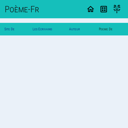
Poème-Fr
Site De
Les Ecrivains
Auteur
Poeme De
Poemes
Poetes
Vautuit
Vautuit