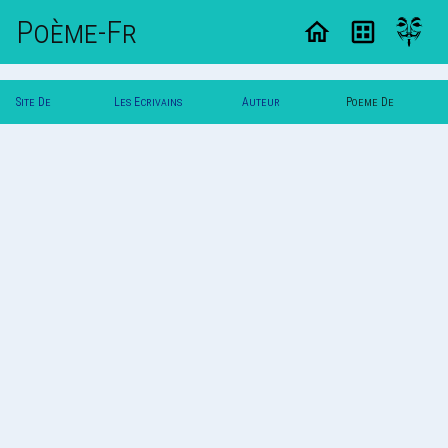
Poème-Fr
Site De
Les Ecrivains
Auteur
Poeme De
Poemes
Poetes
Vautuit
Vautuit