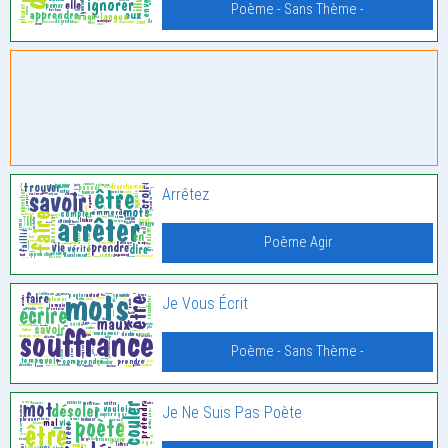
Poème - Sans Thème -
Arrêtez
Poème Agir
Je Vous Écrit
Poème - Sans Thème -
Je Ne Suis Pas Poète