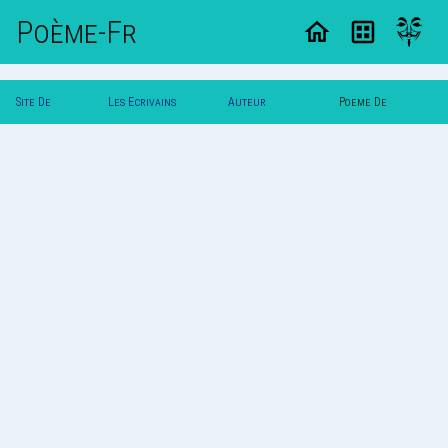
Poème-Fr
Site De
Les Ecrivains
Auteur
Poeme De
Poemes
Poetes
Wildangel
Wildangel