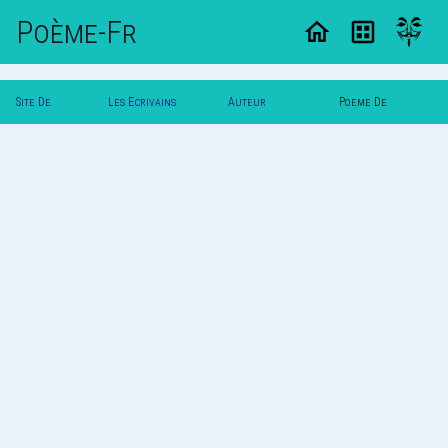
Poème-Fr
Site De
Les Ecrivains
Auteur
Poeme De
Poemes
Poetes
Wildangel
Wildangel