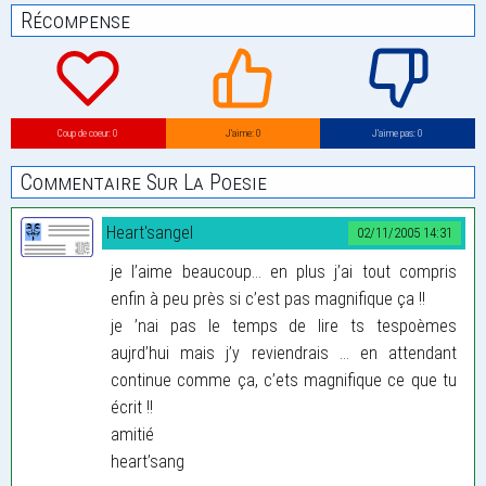
Récompense
Coup de coeur: 0
J’aime: 0
J’aime pas: 0
Commentaire Sur La Poesie
Heart'sangel
02/11/2005 14:31
je l’aime beaucoup... en plus j’ai tout compris
enfin à peu près si c’est pas magnifique ça !!
je ’nai pas le temps de lire ts tespoèmes
aujrd’hui mais j’y reviendrais ... en attendant
continue comme ça, c’ets magnifique ce que tu
écrit !!
amitié
heart’sang