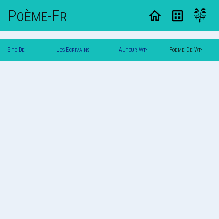
Poème-Fr
Site De
Les Ecrivains
Auteur Wt-
Poeme De Wt-
Poemes
Poetes
Girl
Girl