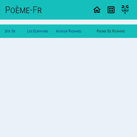
Poème-Fr
Site De
Les Ecrivains
Auteur Richard
Poeme De Richard
Poemes
Poetes
Ricoeur Suave
Ricoeur Suave