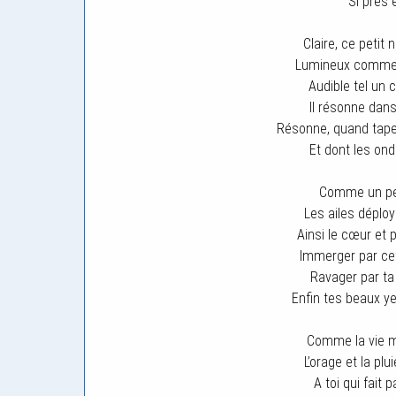
Si près e
Claire, ce petit
Lumineux comme u
Audible tel un 
Il résonne dan
Résonne, quand tape
Et dont les on
Comme un peti
Les ailes déploy
Ainsi le cœur et
Immerger par ce
Ravager par ta
Enfin tes beaux y
Comme la vie m
L’orage et la plu
A toi qui fait 