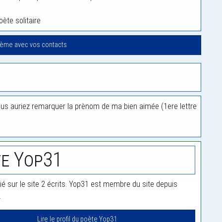
oète solitaire
oème avec vos contacts
s auriez remarquer la prènom de ma bien aimée (1ere lettre
e Yop31
ié sur le site 2 écrits. Yop31 est membre du site depuis
.
Lire le profil du poète Yop31