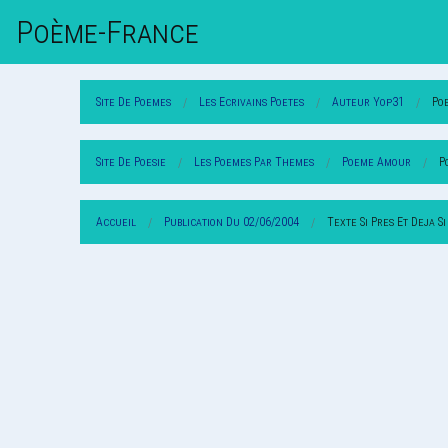
Poème-Fr
Ance
Site De Poemes
Les Ecrivains Poetes
Auteur Yop31
Po
Site De Poesie
Les Poemes Par Themes
Poeme Amour
P
Accueil
Publication Du 02/06/2004
Texte Si Pres Et Deja Si