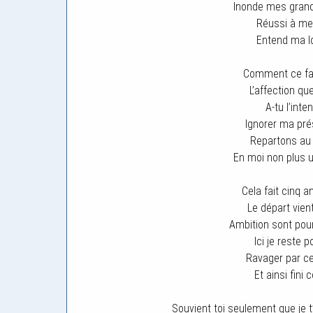
Inonde mes grands
Réussi à me 
Entend ma lo
Comment ce fai
L’affection que
A-tu l’inte
Ignorer ma p
Repartons au 
En moi non plus
Cela fait cinq a
Le départ vient
Ambition sont pou
Ici je reste 
Ravager par ce
Et ainsi fini c
Souvient toi seulement que je 