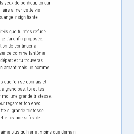
 yeux de bonheur, toi qui
faire aimer cette vie
uange insignifiante…
t-ils que tu m’es refusé
 je t’ai enfin proposée.
ntion de continuer a
résence comme fantôme
départ et tu trouveras
 un amant mais un homme.
ns que l’on se connais et
 à grand pas, toi et tes
r moi une grande tristesse.
pour regarder ton envol
tte si grande tristesse.
ette histoire si frivole.
t’aime plus qu’hier et moins que demain.