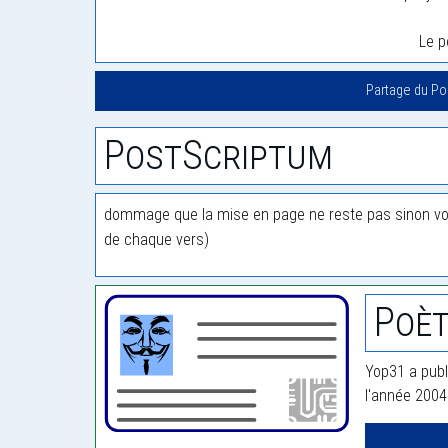
Le p
Partage du P
PostScriptum
dommage que la mise en page ne reste pas sinon vou
de chaque vers)
Poèt
Yop31 a publ
l'année 2004