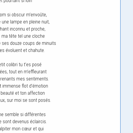
t pourtant si loin
 nom si obscur m’envoûte,
ne lampe en pleine nuit,
chant inconnu et proche,
s ma tête tel une cloche
 ses douze coups de minuits
des évoluent et chahute.
t colibri tu t’es posé
ées, tout en m’effleurant
 prenants mes sentiments.
t immense flot d’émotion
 beauté et ton affection
eux, sur moi se sont posés.
e semble si différentes
ie sont devenus éclaircis.
palpiter mon cœur et qui