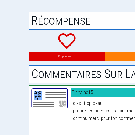
Récompense
Coup de coeur: 0
Commentaires Sur La
Tiphaine15
c’est trop beau!
j’adore tes poemes ils sont mag
continu merci pour ton commen