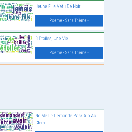
Jeune Fille Vétu De Noir
Poème - Sans Thème -
3 Étoiles, Une Vie
Poème - Sans Thème -
Ne Me Le Demande Pas/Duo Ac
Clem