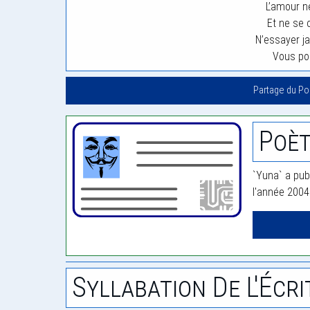
L’amour 
Et ne se
N’essayer j
Vous pou
Partage du P
Poèt
`Yuna` a pub
l'année 2004
Syllabation De L'Écri