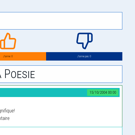
J’aime: 0
J’aime pas: 0
 Poesie
15/10/2004 00:00
nifique!
taire