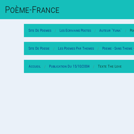
Poème-Fr
Ance
Site De Poemes
Les Ecrivains Poetes
Auteur `Yuna`
Po
Site De Poesie
Les Poemes Par Themes
Poeme - Sans Theme 
Accueil
Publication Du 15/10/2004
Texte The Love