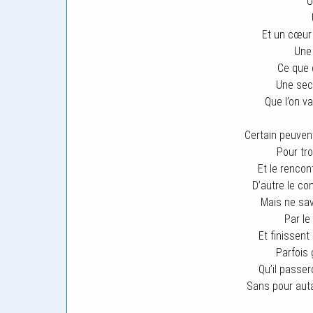
U
Et un cœur
Une 
Ce que 
Une sec
Que l’on v
Certain peuven
Pour tr
Et le rencon
D’autre le co
Mais ne sav
Par le
Et finissent
Parfois 
Qu’il passe
Sans pour auta