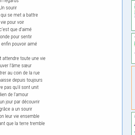
n regards
Un sourir
 qui se met a battre
vie pour voir
c’est que d’aimé
onde pour sentir
a enfin pouvoir aimé
t attendre toute une vie
ouver l’âme sœur
trer au coin de la rue
naisse depuis toujours
e pas qu’il sont unit
 lien de l’amour
 un jour par découvrir
grâce a un sourir
ron leur vie ensemble
nt que la terre tremble