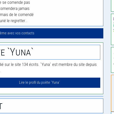
ne se comende pas
 comendera jamais
amais de le comendé
rié le regretter…
oème avec vos contacts
e `Yuna`
lié sur le site 134 écrits. `Yuna` est membre du site depuis
.
Lire le profil du poète `Yuna`
t