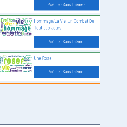
Poème - Sans Thème -
Hommage/La Vie, Un Combat De
Tout Les Jours
Poème - Sans Thème -
Une Rose
Poème - Sans Thème -