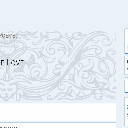
Poème:
e Love