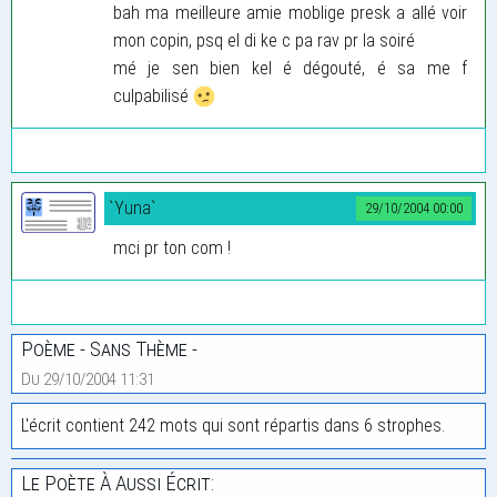
bah ma meilleure amie moblige presk a allé voir
mon copin, psq el di ke c pa rav pr la soiré
mé je sen bien kel é dégouté, é sa me f
culpabilisé
`Yuna`
29/10/2004 00:00
mci pr ton com !
Poème - Sans Thème -
Du 29/10/2004 11:31
L'écrit contient 242 mots qui sont répartis dans 6 strophes.
Le Poète À Aussi Écrit: