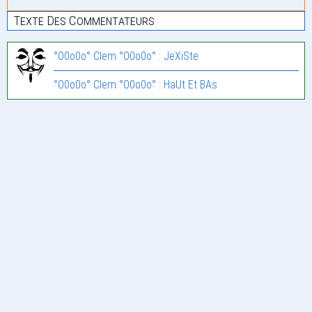
Texte Des Commentateurs
°O0o0o° Clem °O0o0o° : JeXiSte
°O0o0o° Clem °O0o0o° : HaUt Et BAs