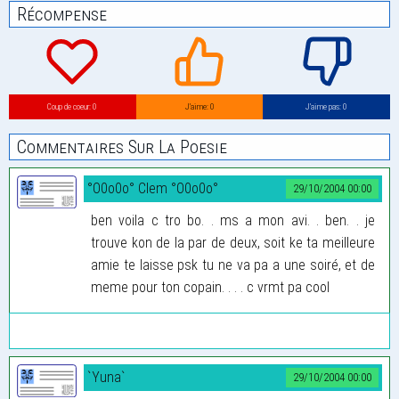
Récompense
Coup de coeur: 0
J’aime: 0
J’aime pas: 0
Commentaires Sur La Poesie
°O0o0o° Clem °O0o0o°
29/10/2004 00:00
ben voila c tro bo. . ms a mon avi. . ben. . je
trouve kon de la par de deux, soit ke ta meilleure
amie te laisse psk tu ne va pa a une soiré, et de
meme pour ton copain. . . . c vrmt pa cool
`Yuna`
29/10/2004 00:00