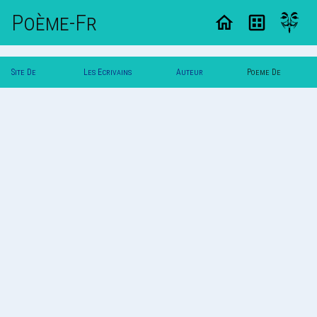
Poème-Fr
Site De
Les Ecrivains
Auteur
Poeme De
Poemes
Poetes
`Yuna`
`Yuna`