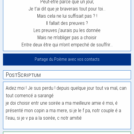
Peut-etre parce que un jour,
Je t’ai dit que je braverais tout pour toi…
Mais cela ne lui suffisait pas ? !
Il fallait des preuves ?
Les preuves j’aurais pu les donnée
Mais ne m’obliger pas a choisir
Entre deux être qui m’ont empeché de souffrir…
Partage du Poème avec vos contacts
PostScriptum
Aidez moi ! Je sus perdu ! depuis quelque jour tout va mal, can
tout comencé a sarangé
je doi choisir entr une soirée a ma meilleure amie é moi, é
présenté mon copin a ma mere, si je le f pa, notr couple é a
l’eau, si je v pa a la soirée, c notr amitié