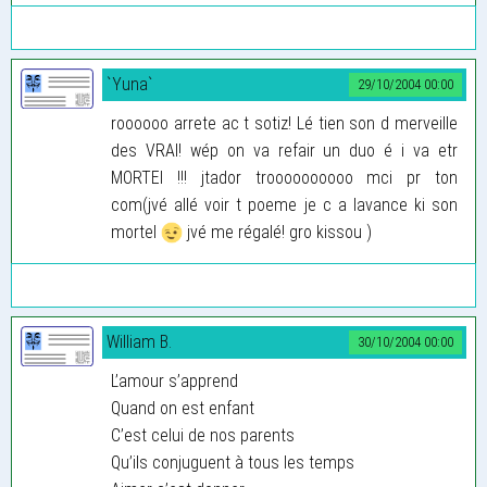
`Yuna`
29/10/2004 00:00
roooooo arrete ac t sotiz! Lé tien son d merveille
des VRAI! wép on va refair un duo é i va etr
MORTEl !!! jtador troooooooooo mci pr ton
com(jvé allé voir t poeme je c a lavance ki son
mortel
jvé me régalé! gro kissou )
William B.
30/10/2004 00:00
L’amour s’apprend
Quand on est enfant
C’est celui de nos parents
Qu’ils conjuguent à tous les temps