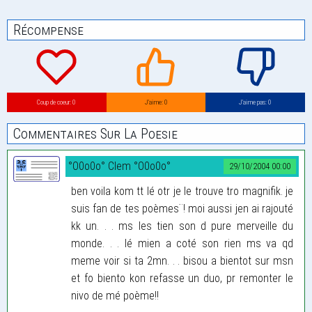
Récompense
Coup de coeur: 0
J’aime: 0
J’aime pas: 0
Commentaires Sur La Poesie
°O0o0o° Clem °O0o0o°
29/10/2004 00:00
ben voila kom tt lé otr je le trouve tro magnifik. je
suis fan de tes poèmes¨! moi aussi jen ai rajouté
kk un. . . ms les tien son d pure merveille du
monde. . . lé mien a coté son rien ms va qd
meme voir si ta 2mn. . . bisou a bientot sur msn
et fo biento kon refasse un duo, pr remonter le
nivo de mé poème!!