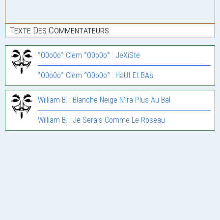
Texte Des Commentateurs
°O0o0o° Clem °O0o0o° : JeXiSte
°O0o0o° Clem °O0o0o° : HaUt Et BAs
William B. : Blanche Neige N’Ira Plus Au Bal
William B. : Je Serais Comme Le Roseau