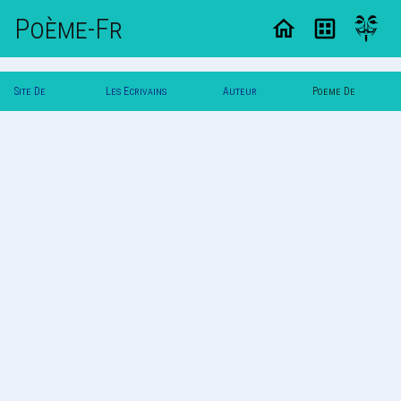
Poème-Fr
Site De
Les Ecrivains
Auteur
Poeme De
Poemes
Poetes
`Yuna`
`Yuna`