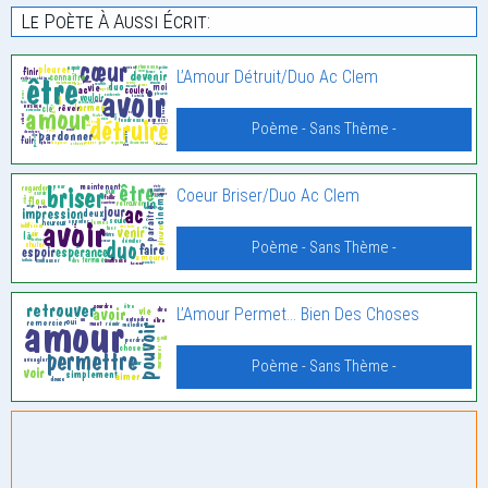
Le Poète À Aussi Écrit:
L’Amour Détruit/Duo Ac Clem
Poème - Sans Thème -
Coeur Briser/Duo Ac Clem
Poème - Sans Thème -
L’Amour Permet… Bien Des Choses
Poème - Sans Thème -