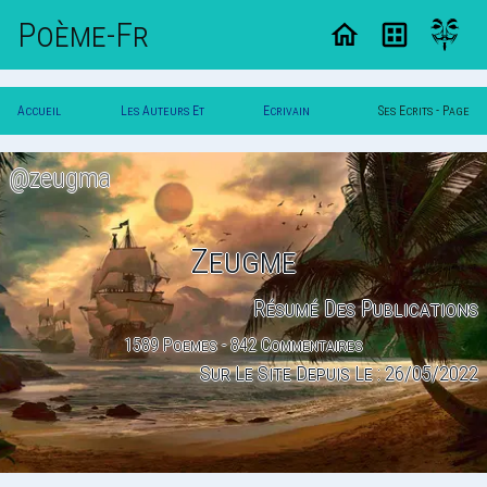
Poème-Fr
Accueil
Les Auteurs Et
Ecrivain
Ses Ecrits - Page
Poesie
Poetes
Zeugme
1
@zeugma
Zeugme
Résumé Des Publications
1589 Poemes - 842 Commentaires
Sur Le Site Depuis Le : 26/05/2022