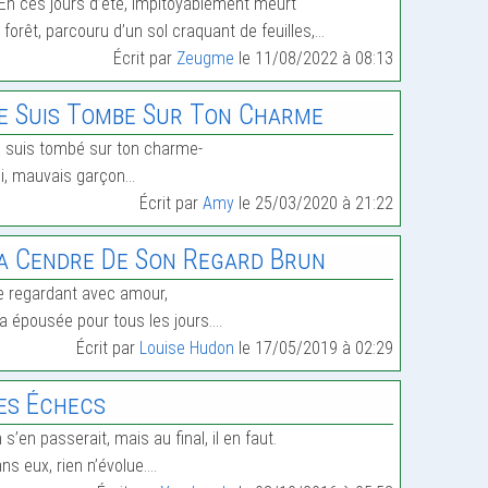
En ces jours d’été, impitoyablement meurt
 forêt, parcouru d’un sol craquant de feuilles,…
Écrit par
Zeugme
le 11/08/2022 à 08:13
e Suis Tombe Sur Ton Charme
 suis tombé sur ton charme-
i, mauvais garçon…
Écrit par
Amy
le 25/03/2020 à 21:22
a Cendre De Son Regard Brun
 regardant avec amour,
a épousée pour tous les jours.…
Écrit par
Louise Hudon
le 17/05/2019 à 02:29
es Échecs
 s’en passerait, mais au final, il en faut.
ns eux, rien n’évolue.…