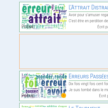
L’Attrait Distra
Avoir pour s’amuser rega
C’est être en perdition d
Poème:
Écrit 
Erreurs Passée
Dix fois vingt fois cent fo
Je suis tombé dans le mir
Poème:
Écrit
1