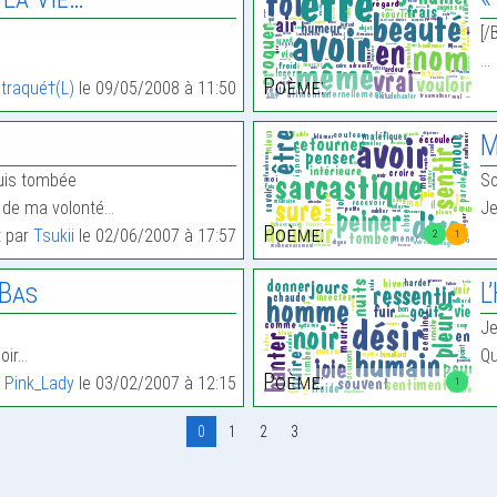
[/
…
Poème:
traqué†(L)
le 09/05/2008 à 11:50
M
suis tombée
So
u de ma volonté…
Je
Poème:
t par
Tsukii
le 02/06/2007 à 17:57
2
1
 Bas
L
Je
noir…
Qu
Poème:
r
Pink_Lady
le 03/02/2007 à 12:15
1
0
1
2
3