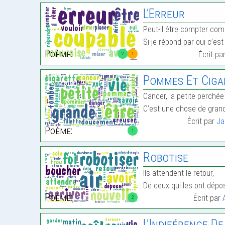
L’Erreur
Peut-il être compter co
Si je répond par oui c’es
Poème:
Écrit pa
2
1
Pommes Et Ciga
Cancer, la petite perchée
C’est une chose de gran
Écrit par
Ja
Poème:
1
Robotise
Ils attendent le retour,
De ceux qui les ont dépo
Poème:
Écrit par
2
L’Indiférence De