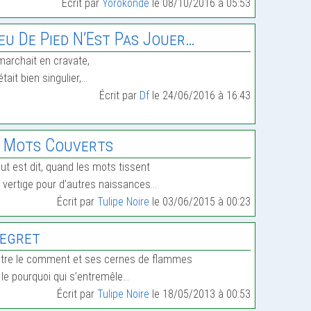
Écrit par
Yorokonde
le 08/10/2016 à 05:53
eu De Pied N’Est Pas Jouer…
 marchait en cravate,
était bien singulier,…
Écrit par
Df
le 24/06/2016 à 16:43
 Mots Couverts
ut est dit, quand les mots tissent
 vertige pour d’autres naissances…
Écrit par
Tulipe Noire
le 03/06/2015 à 00:23
egret
tre le comment et ses cernes de flammes
 le pourquoi qui s’entremêle…
Écrit par
Tulipe Noire
le 18/05/2013 à 00:53