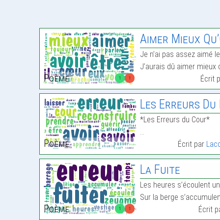
Aimer Mieux Qu’
Je n’ai pas assez aimé le
J’aurais dû aimer mieux 
Poème:
Écrit 
1
1
Les Erreurs Du
*Les Erreurs du Cour*
…
Poème:
Écrit par
Lac
La Fuite
Les heures s’écoulent un
Sur la berge s’accumulen
Poème:
Écrit 
1
1