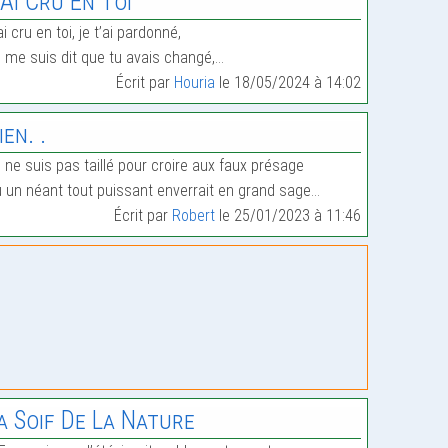
’Ai Cru En Toi
ai cru en toi, je t’ai pardonné,
 me suis dit que tu avais changé,…
Écrit par
Houria
le 18/05/2024 à 14:02
ien. .
 ne suis pas taillé pour croire aux faux présage
 un néant tout puissant enverrait en grand sage…
Écrit par
Robert
le 25/01/2023 à 11:46
a Soif De La Nature