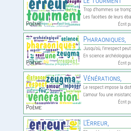
Le Tourment
Trop d’hommes se trompe
Les facéties de leurs éb
Poème:
Écrit 
Pharaoniques,
Jusqu’où, l’irrespect peut 
En science archéologiqu
Poème:
Écrit 
Vénérations,
Le respect impose la dis
L’amour fou une insistan
Écrit 
Poème:
L’Erreur,