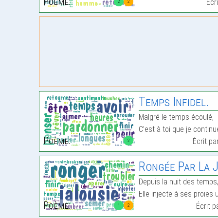
Poème:
Écr
2
2
Temps Infidel.
Malgré le temps écoulé,
C’est à toi que je contin
Poème:
Écrit pa
2
Rongée Par La 
Depuis la nuit des temps,
Elle injecte à ses proies
Poème:
Écrit 
1
2