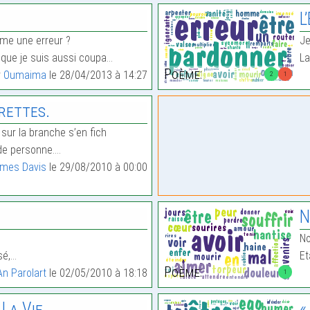
L
mme une erreur ?
Je
t que je suis aussi coupa…
La
Poème:
r
Oumaima
le 28/04/2013 à 14:27
2
1
rettes.
 sur la branche s’en fich
de personne.…
mes Davis
le 29/08/2010 à 00:00
N
No
sé,…
Et
Poème:
An Parolart
le 02/05/2010 à 18:18
1
 La Vie…
«