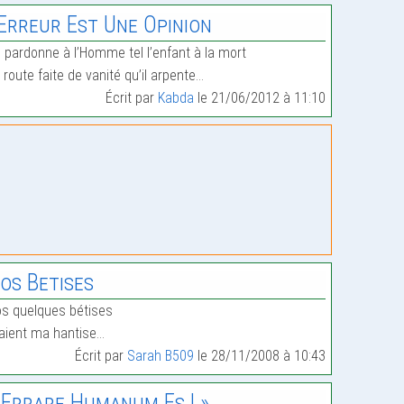
’Erreur Est Une Opinion
 pardonne à l’Homme tel l’enfant à la mort
 route faite de vanité qu’il arpente…
Écrit par
Kabda
le 21/06/2012 à 11:10
os Betises
s quelques bétises
aient ma hantise…
Écrit par
Sarah B509
le 28/11/2008 à 10:43
 Errare Humanum Es ! »