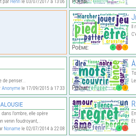
Poème:
it par
Henri
le 03/07/2017 à 13:06
J
Il
C’
Poème:
4
3
1
À
To
ue de penser.…
Le
Poème:
r
Anonyme
le 17/09/2015 à 17:33
3
3
Jalousie
R
 dans l’ombre, elle opère
En
 un venin foudroyant,…
Et
Poème:
par
Noname
le 02/07/2014 à 22:08
4
1