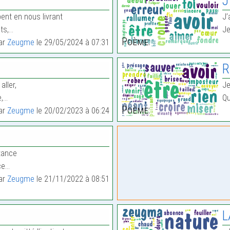
J
nt en nous livrant
J’
ats,…
Je
Poème:
par
Zeugme
le 29/05/2024 à 07:31
R
aller,
Je
e,…
Qu
Poème:
par
Zeugme
le 20/02/2023 à 06:24
tance
ce…
par
Zeugme
le 21/11/2022 à 08:51
L