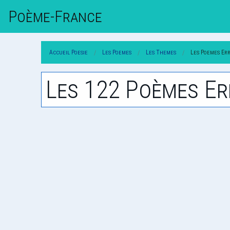
Poème-Fr
Ance
Accueil Poesie
Les Poemes
Les Themes
Les Poemes Er
Les 122 Poèmes Er