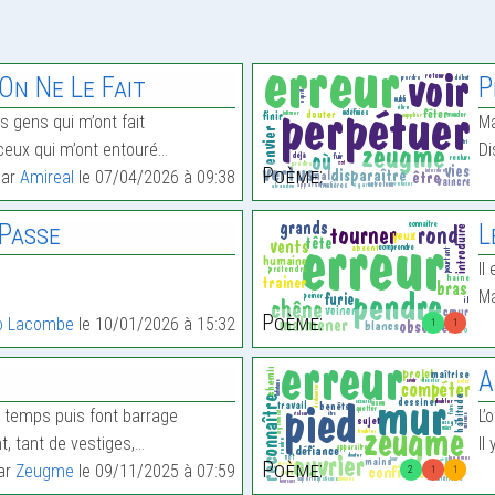
On Ne Le Fait
P
s gens qui m’ont fait
Ma
ceux qui m’ont entouré…
Di
Poème:
par
Amireal
le 07/04/2026 à 09:38
 Passe
L
Il
Ma
Poème:
o Lacombe
le 10/01/2026 à 15:32
1
1
A
 temps puis font barrage
L’
t, tant de vestiges,…
Il
Poème:
par
Zeugme
le 09/11/2025 à 07:59
2
1
1