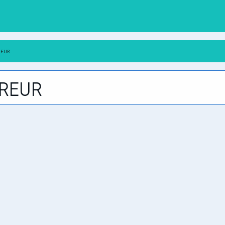
reur
reur