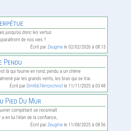
erpétue
is jusqu’où donc les vertus
sparaîtront de nos vies ?…
Écrit par
Zeugme
le 02/02/2026 à 08:13
e Pendu
 est là qui tourne en rond, pendu a un chêne
lmené par les grands vents, les bras qui se trai…
Écrit par
Dmt667Amzvchrist
le 11/11/2025 à 03:48
u Pied Du Mur
ouvrier compétant se reconnaît
 y a en lui l’élan de la confiance,…
Écrit par
Zeugme
le 11/08/2025 à 08:56