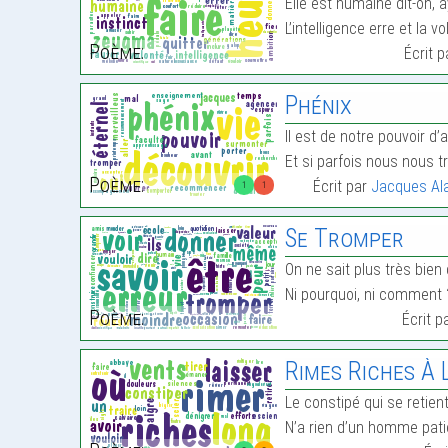
Elle est humaine dit-on, ay
L’intelligence erre et la v
Poème:
Écrit 
Phénix
Il est de notre pouvoir d’a
Et si parfois nous nous 
Poème:
Écrit par
Jacques Ala
1
1
Se Tromper
On ne sait plus très bien 
Ni pourquoi, ni comment
Poème:
Écrit p
Rimes Riches À L
Le constipé qui se retien
N’a rien d’un homme pati