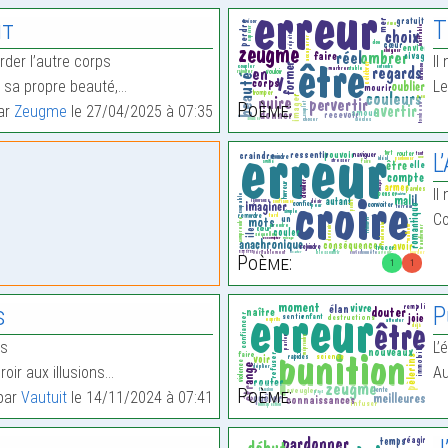
it
T
rder l’autre corps
Il
e sa propre beauté,…
Le
Poème:
par
Zeugme
le 27/04/2025 à 07:35
L
Il
Co
Poème:
1
1
s
P
is
L’
oir aux illusions…
Au
Poème:
 par
Vautuit
le 14/11/2024 à 07:41