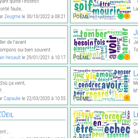
ant quitté l’instinct
… 
olonté faute,…
La
Poème:
par
Zeugme
le 30/10/2022 à 08:21
1
2
J
ller de l’avant
Je
trompons oui bien souvent…
To
Poème:
in Hesault
le 29/01/2021 à 10:17
1
1
L
d’où ça vient,
Me
 ?…
M’
Poème:
ar
Capaulie
le 22/03/2020 à 10:55
2
’Oeil
L
t
On
ent ;…
Sa