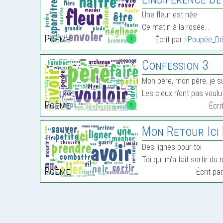
Une fleur est née
Ce matin à la rosée…
Poème:
Écrit par
†Poupée_Dé
1
Confession 3
Mon père, mon père, je 
Les cieux n’ont pas voul
Poème:
Écri
5
Mon Retour Ici
Des lignes pour toi
Toi qui m’a fait sortir du 
Poème:
Écrit pa