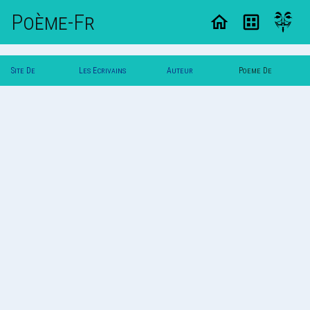
Poème-Fr
Site De
Les Ecrivains
Auteur
Poeme De
Poemes
Poetes
Zeugme
Zeugme