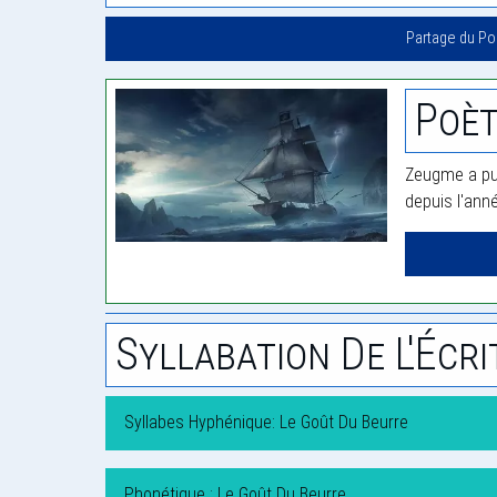
Partage du P
Poè
Zeugme a pub
depuis l'ann
Syllabation De L'Écri
Syllabes Hyphénique: Le Goût Du Beurre
Phonétique : Le Goût Du Beurre