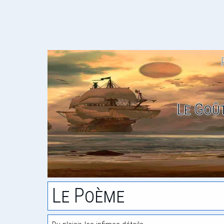
Le Goû
Le Poème