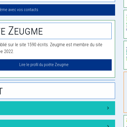
oème avec vos contacts
te Zeugme
lié sur le site 1590 écrits. Zeugme est membre du site
ée 2022.
Lire le profil du poète Zeugme
t