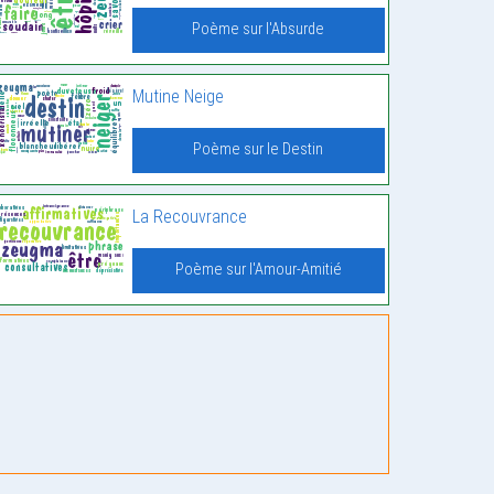
Poème sur l'Absurde
Mutine Neige
Poème sur le Destin
La Recouvrance
Poème sur l'Amour-Amitié