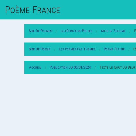
Poème-Fr
Ance
Site De Poemes
Les Ecrivains Poetes
Auteur Zeugme
Site De Poesie
Les Poemes Par Themes
Poeme Plaisir
P
Accueil
Publication Du 05/01/2024
Texte Le Gout Du Beur