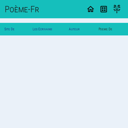
Poème-Fr
Site De
Les Ecrivains
Auteur
Poeme De
Poemes
Poetes
Zeugme
Zeugme