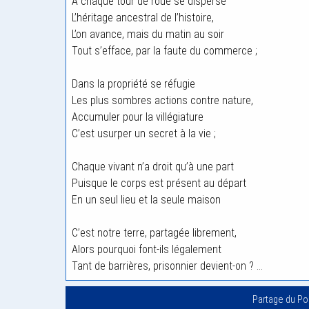
À chaque tour de roue se disperse
L’héritage ancestral de l’histoire,
L’on avance, mais du matin au soir
Tout s’efface, par la faute du commerce ;
Dans la propriété se réfugie
Les plus sombres actions contre nature,
Accumuler pour la villégiature
C’est usurper un secret à la vie ;
Chaque vivant n’a droit qu’à une part
Puisque le corps est présent au départ
En un seul lieu et la seule maison
C’est notre terre, partagée librement,
Alors pourquoi font-ils légalement
Tant de barrières, prisonnier devient-on ? …
Partage du P