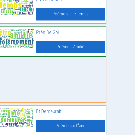
Poème sur le Temps
Près De Soi
Poème d'Amitié
Et Demeurait…
Poème sur l'Âme