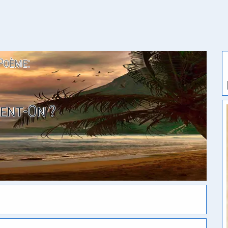
Poème:
ent-On ?