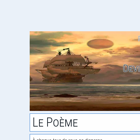
Devi
Le Poème