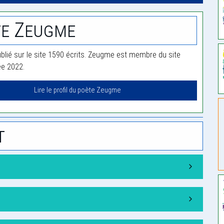
te Zeugme
lié sur le site 1590 écrits. Zeugme est membre du site
ée 2022.
Lire le profil du poète Zeugme
t