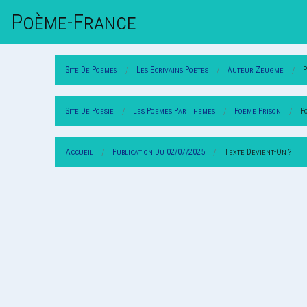
Poème-Fr
Ance
Site De Poemes
Les Ecrivains Poetes
Auteur Zeugme
Site De Poesie
Les Poemes Par Themes
Poeme Prison
P
Accueil
Publication Du 02/07/2025
Texte Devient-On ?