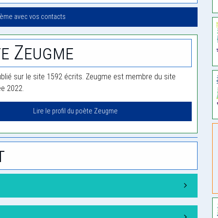
oème avec vos contacts
te Zeugme
lié sur le site 1592 écrits. Zeugme est membre du site
ée 2022.
Lire le profil du poète Zeugme
t