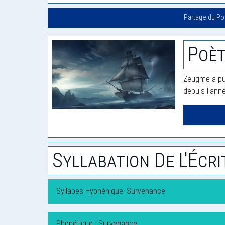
Partage du P
Poè
Zeugme a pub
depuis l'ann
Syllabation De L'Écri
Syllabes Hyphénique: Survenance
Phonétique : Survenance