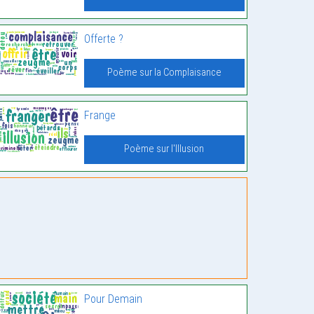
Offerte ?
Poème sur la Complaisance
Frange
Poème sur l'Illusion
Pour Demain