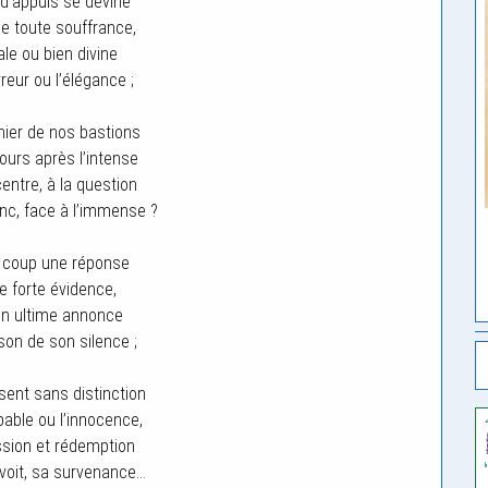
t d’appuis se devine
e toute souffrance,
iale ou bien divine
reur ou l’élégance ;
rnier de nos bastions
ours après l’intense
entre, à la question
onc, face à l’immense ?
n coup une réponse
 forte évidence,
n ultime annonce
ison de son silence ;
sent sans distinction
pable ou l’innocence,
sion et rédemption
voit, sa survenance…