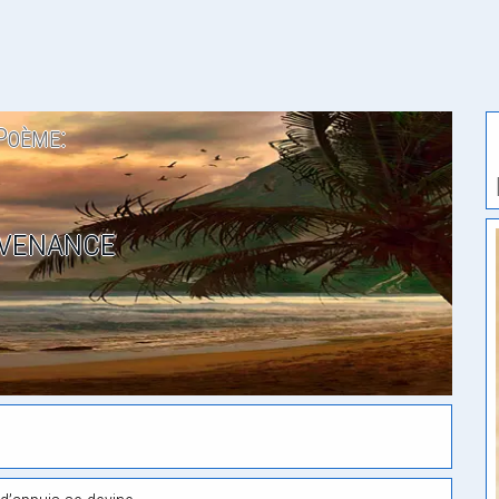
Poème:
venance