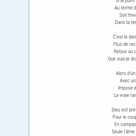
Si le poin
Au terme d
Soit triv
Dans la ter
C’est le de
Plus de rec
Retour au c
Que suis-je d
Alors d’u
Avec une
Impose e
La vraie ra
Dieu est pré
Pour le cou
En compas
Seule l’âme 