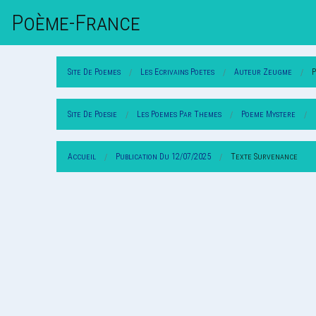
Poème-Fr
Ance
Site De Poemes
Les Ecrivains Poetes
Auteur Zeugme
Site De Poesie
Les Poemes Par Themes
Poeme Mystere
Accueil
Publication Du 12/07/2025
Texte Survenance