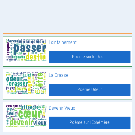
Lointainement
Poème sur le Destin
La Crasse
Poème Odeur
Devenir Vieux
Poème sur l'Ephémère