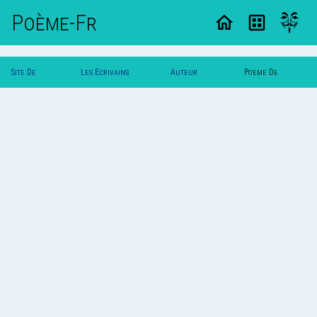
Poème-Fr
Site De
Les Ecrivains
Auteur
Poeme De
Poemes
Poetes
Zeugme
Zeugme