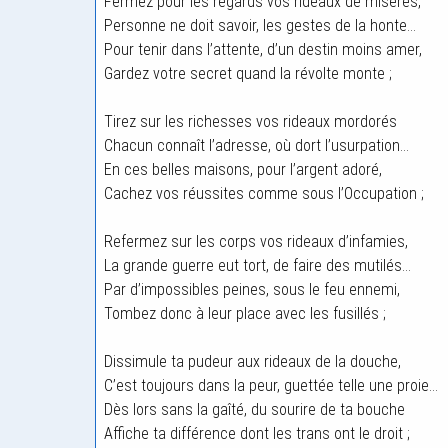
Fermez pour les regards vos rideaux de misères,
Personne ne doit savoir, les gestes de la honte…
Pour tenir dans l’attente, d’un destin moins amer,
Gardez votre secret quand la révolte monte ;
Tirez sur les richesses vos rideaux mordorés
Chacun connaît l’adresse, où dort l’usurpation…
En ces belles maisons, pour l’argent adoré,
Cachez vos réussites comme sous l’Occupation ;
Refermez sur les corps vos rideaux d’infamies,
La grande guerre eut tort, de faire des mutilés…
Par d’impossibles peines, sous le feu ennemi,
Tombez donc à leur place avec les fusillés ;
Dissimule ta pudeur aux rideaux de la douche,
C’est toujours dans la peur, guettée telle une proie…
Dès lors sans la gaîté, du sourire de ta bouche
Affiche ta différence dont les trans ont le droit ;