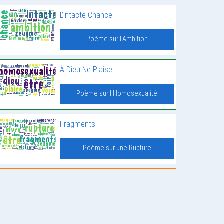
L’Intacte Chance
Poème sur l'Ambition
À Dieu Ne Plaise !
Poème sur l'Homosexualité
Fragments
Poème sur une Rupture