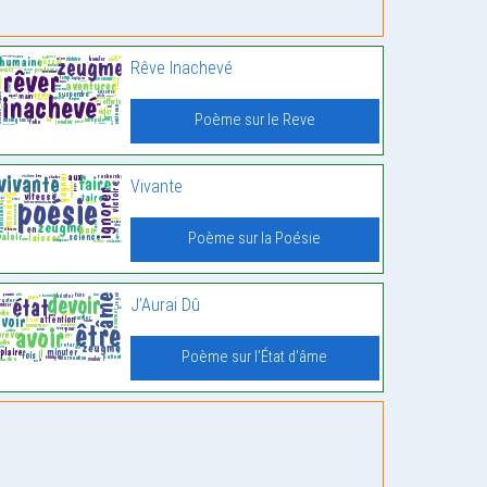
Rêve Inachevé
Poème sur le Reve
Vivante
Poème sur la Poésie
J’Aurai Dû
Poème sur l'État d'âme