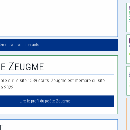
oème avec vos contacts
te Zeugme
lié sur le site 1589 écrits. Zeugme est membre du site
ée 2022.
Lire le profil du poète Zeugme
t