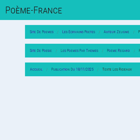
Poème-Fr
Ance
Site De Poemes
Les Ecrivains Poetes
Auteur Zeugme
Site De Poesie
Les Poemes Par Themes
Poeme Regard
Accueil
Publication Du 18/11/2025
Texte Les Rideaux