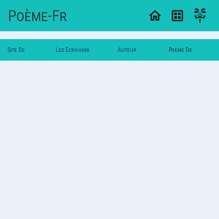
Poème-Fr
Site De
Les Ecrivains
Auteur
Poeme De
Poemes
Poetes
Zeugme
Zeugme