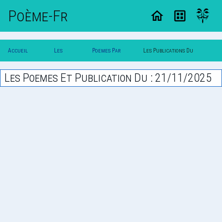
Poème-Fr
Accueil
Les
Poemes Par
Les Publications Du
Poesie
Poesies
Date
21/11/2025
Les Poemes Et Publication Du : 21/11/2025