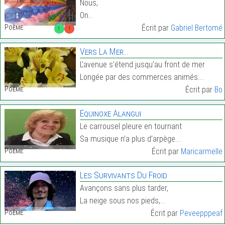
Nous,
On…
Poème:
Écrit par
Gabriel Bertomé
1
1
Vers La Mer…
L’avenue s’étend jusqu’au front de mer
Longée par des commerces animés.…
Poème:
Écrit par
Bo
Équinoxe Alangui
Le carrousel pleure en tournant
Sa musique n’a plus d’arpège.…
Poème:
Écrit par
Maricarmelle
Les Survivants Du Froid
Avançons sans plus tarder,
La neige sous nos pieds,…
Poème:
Écrit par
Peveepppeaf