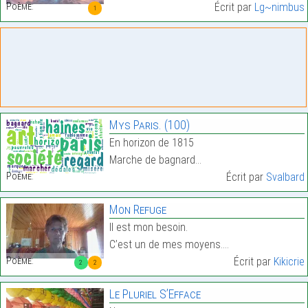
Poème:
Écrit par
Lg~nimbus
1
Mys Paris. (100)
En horizon de 1815
Marche de bagnard…
Poème:
Écrit par
Svalbard
Mon Refuge
Il est mon besoin.
C’est un de mes moyens.…
Poème:
Écrit par
Kikicrie
2
2
Le Pluriel S’Efface