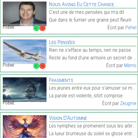
Nous Avons Eu Cette Chance…
C’est une de mes pensées qui m’a dit
Que dans le fumier une graine peut fleurir…
Poème:
Écrit par
Pehel
3
3
Les Pensées
Rien ne s’efface au temps, rien ne passe vraiment
Reste au fond d’une armoire un secret de tiroir…
Poème:
Écrit par
Mémo
3
4
Fragments
Les jeunes entre eux pour s’amuser se moquent
La parole est violente, sitôt comprise…
Poème:
Écrit par
Zeugme
Vision D’Automne
Les nymphes se promenent sous les arbres
La lueur brumeuse du soleil se glisse entre les fe…