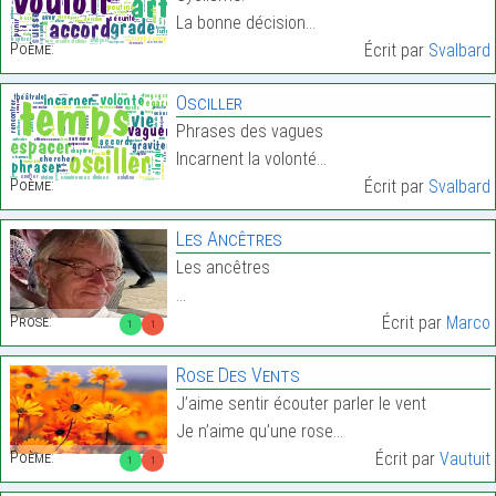
La bonne décision…
Poème:
Écrit par
Svalbard
Osciller
Phrases des vagues
Incarnent la volonté…
Poème:
Écrit par
Svalbard
Les Ancêtres
Les ancêtres
…
Prose:
Écrit par
Marco
1
1
Rose Des Vents
J’aime sentir écouter parler le vent
Je n’aime qu’une rose…
Poème:
Écrit par
Vautuit
1
1