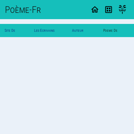
Poème-Fr
Site De
Les Ecrivains
Auteur
Poeme De
Poemes
Poetes
Zeugme
Zeugme