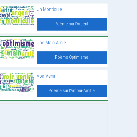
Un Monticule
Poème sur l'Argent
Une Main Amie
Poème Optimisme
Voir Venir
Poème sur l'Amour-Amitié