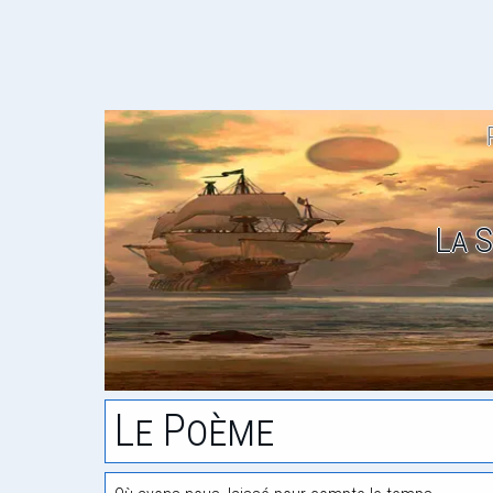
La 
Le Poème