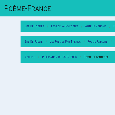
Poème-Fr
Ance
Site De Poemes
Les Ecrivains Poetes
Auteur Zeugme
Site De Poesie
Les Poemes Par Themes
Poeme Fatalite
Accueil
Publication Du 05/07/2026
Texte La Sentence