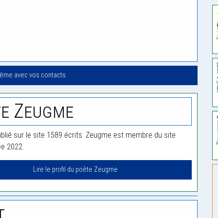
oème avec vos contacts
te Zeugme
lié sur le site 1589 écrits. Zeugme est membre du site
ée 2022.
Lire le profil du poète Zeugme
t