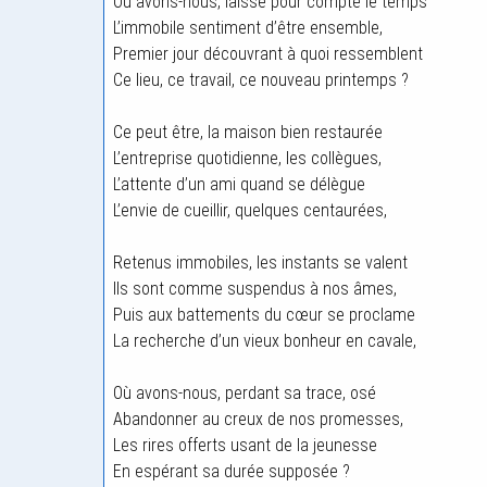
Où avons-nous, laissé pour compte le temps
L’immobile sentiment d’être ensemble,
Premier jour découvrant à quoi ressemblent
Ce lieu, ce travail, ce nouveau printemps ?
Ce peut être, la maison bien restaurée
L’entreprise quotidienne, les collègues,
L’attente d’un ami quand se délègue
L’envie de cueillir, quelques centaurées,
Retenus immobiles, les instants se valent
Ils sont comme suspendus à nos âmes,
Puis aux battements du cœur se proclame
La recherche d’un vieux bonheur en cavale,
Où avons-nous, perdant sa trace, osé
Abandonner au creux de nos promesses,
Les rires offerts usant de la jeunesse
En espérant sa durée supposée ?