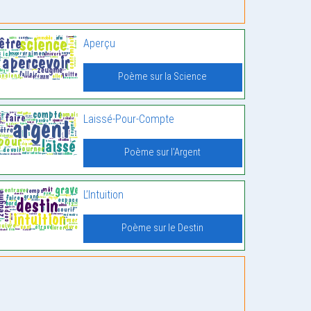
Aperçu
Poème sur la Science
Laissé-Pour-Compte
Poème sur l'Argent
L’Intuition
Poème sur le Destin