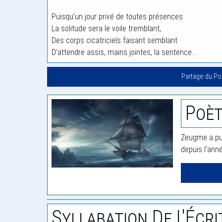
Puisqu’un jour privé de toutes présences
La solitude sera le voile tremblant,
Des corps cicatriciels faisant semblant
D’attendre assis, mains jointes, la sentence…
Partage du P
Poè
Zeugme a pub
depuis l'ann
Syllabation De L'Écri