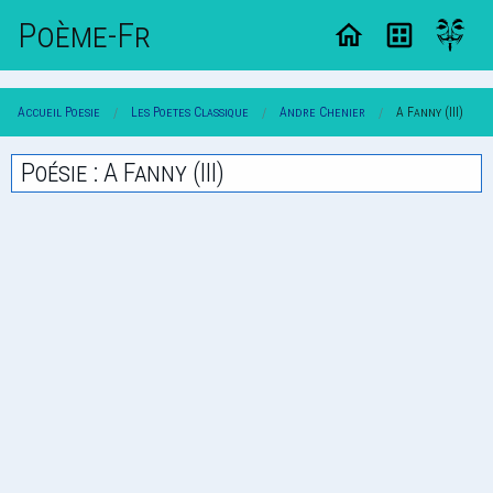
Poème-Fr
Accueil Poesie
Les Poetes Classique
Andre Chenier
A Fanny (III)
Poésie : A Fanny (III)