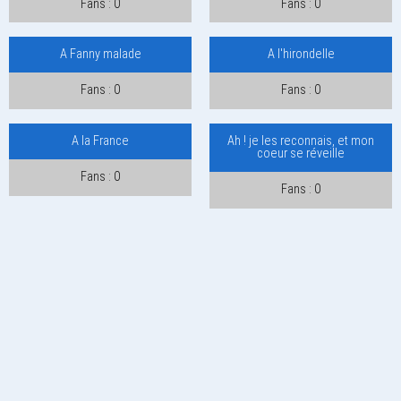
Fans : 0
Fans : 0
A Fanny malade
A l'hirondelle
Fans : 0
Fans : 0
A la France
Ah ! je les reconnais, et mon
coeur se réveille
Fans : 0
Fans : 0