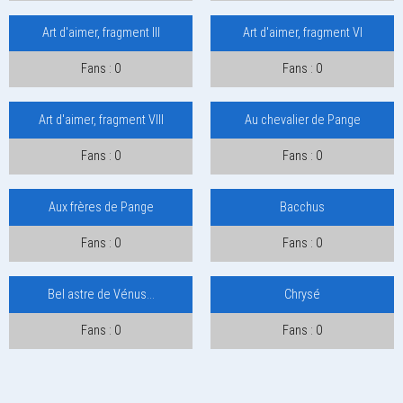
Art d'aimer, fragment III
Art d'aimer, fragment VI
Fans : 0
Fans : 0
Art d'aimer, fragment VIII
Au chevalier de Pange
Fans : 0
Fans : 0
Aux frères de Pange
Bacchus
Fans : 0
Fans : 0
Bel astre de Vénus...
Chrysé
Fans : 0
Fans : 0