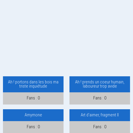
Ah ! portons dans les bois ma
Ah ! prends un coeur humain,
triste inquiétude
laboureur trop avide
Fans : 0
Fans : 0
Amymone
Art d'aimer, fragment II
Fans : 0
Fans : 0