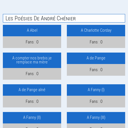
Les Poésies De André Chénier
A Abel
A Charlotte Corday
Fans : 0
Fans : 0
A compter nos brebis je
A de Pange
remplace ma mère
Fans : 0
Fans : 0
A de Pange aîné
A Fanny (I)
Fans : 0
Fans : 0
A Fanny (II)
A Fanny (III)