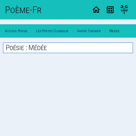
Poème-Fr
Accueil Poesie
Les Poetes Classique
Andre Chenier
Medee
Poésie : Médée