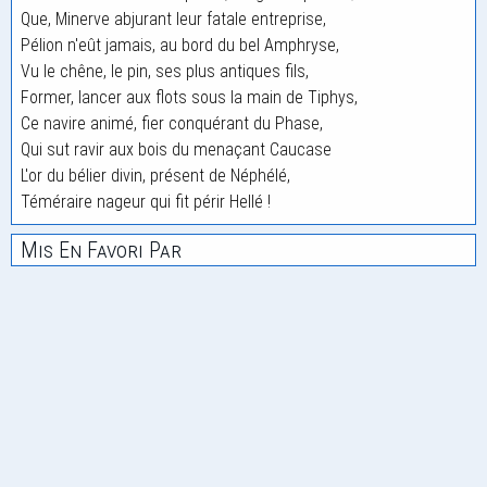
Que, Minerve abjurant leur fatale entreprise,
Pélion n'eût jamais, au bord du bel Amphryse,
Vu le chêne, le pin, ses plus antiques fils,
Former, lancer aux flots sous la main de Tiphys,
Ce navire animé, fier conquérant du Phase,
Qui sut ravir aux bois du menaçant Caucase
L'or du bélier divin, présent de Néphélé,
Téméraire nageur qui fit périr Hellé !
Mis En Favori Par