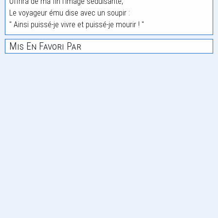
Offrira de ma fin l'image séduisante,
Le voyageur ému dise avec un soupir :
" Ainsi puissé-je vivre et puissé-je mourir ! "
Mis En Favori Par