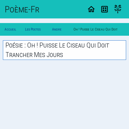
Poème-Fr
Accueil
Les Poetes
Andre
Oh ! Puisse Le Ciseau Qui Doit
Poesie
Classique
Chenier
Trancher Mes Jours
Poésie : Oh ! Puisse Le Ciseau Qui Doit
Trancher Mes Jours