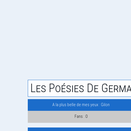
Les Poésies De Germa
A la plus belle de mes yeux : Gilon
Fans : 0