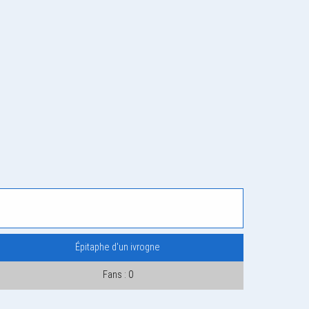
Épitaphe d'un ivrogne
Fans : 0