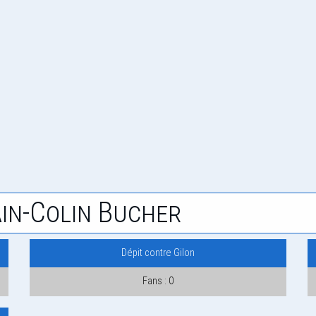
in-Colin Bucher
Dépit contre Gilon
Fans : 0