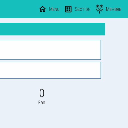
Menu
Section
Membre
0
Fan