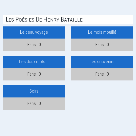
Les Poésies De Henry Bataille
Le beau voyage
Le mois mouillé
Fans : 0
Fans : 0
Les doux mots ...
Les souvenirs
Fans : 0
Fans : 0
Soirs
Fans : 0