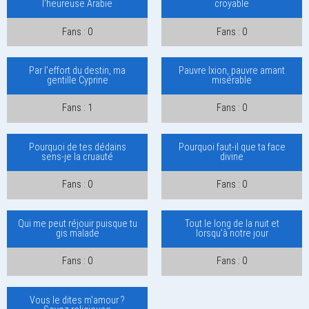
l'heureuse Arabie
croyable
Fans : 0
Fans : 0
Par l'effort du destin, ma
Pauvre Ixion, pauvre amant
gentille Cyprine
misérable
Fans : 1
Fans : 0
Pourquoi de tes dédains
Pourquoi faut-il que ta face
sens-je la cruauté
divine
Fans : 0
Fans : 0
Qui me peut réjouir puisque tu
Tout le long de la nuit et
gis malade
lorsqu'à notre jour
Fans : 0
Fans : 0
Vous le dites m'amour ?