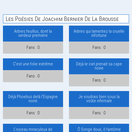
Les Poésies De Joachim Bernier De La Brousse
Arbres feuillus, dont la
Arbres qui lamentez la cruelle
verdeur première
infortune
Fans : 0
Fans : 0
C'est une folie extrême
Déjà le ciel prenait sa cape
noire
Fans : 0
Fans : 0
Déjà Phoebus delà l'Espagne
Je voudrais bien sous la
noire
voûte infernale
Fans : 0
Fans : 0
L'oiseau miraculeux de
Ô Songe doux, ô fantôme