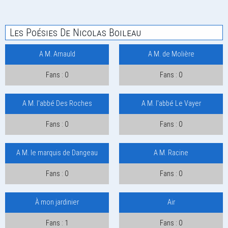
Les Poésies De Nicolas Boileau
A M. Arnauld
A M. de Molière
Fans : 0
Fans : 0
A M. l'abbé Des Roches
A M. l'abbé Le Vayer
Fans : 0
Fans : 0
A M. le marquis de Dangeau
A M. Racine
Fans : 0
Fans : 0
À mon jardinier
Air
Fans : 1
Fans : 0