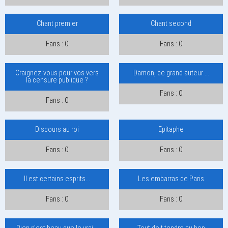
Chant premier
Chant second
Fans : 0
Fans : 0
Craignez-vous pour vos vers
Damon, ce grand auteur ...
la censure publique ?
Fans : 0
Fans : 0
Discours au roi
Epitaphe
Fans : 0
Fans : 0
Il est certains esprits...
Les embarras de Paris
Fans : 0
Fans : 0