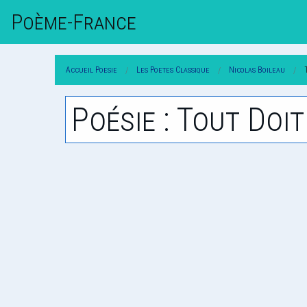
Poème-Fr
Ance
Accueil Poesie
Les Poetes Classique
Nicolas Boileau
Poésie : Tout Doi