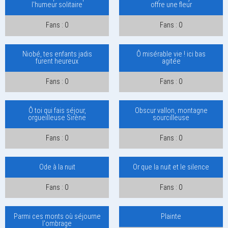
l'humeur solitaire
offre une fleur
Fans : 0
Fans : 0
Niobé, tes enfants jadis
Ô misérable vie ! ici bas
furent heureux
agitée
Fans : 0
Fans : 0
Ô toi qui fais séjour,
Obscur vallon, montagne
orgueilleuse Sirène
sourcilleuse
Fans : 0
Fans : 0
Ode à la nuit
Or que la nuit et le silence
Fans : 0
Fans : 0
Parmi ces monts où séjourne
Plainte
l'ombrage