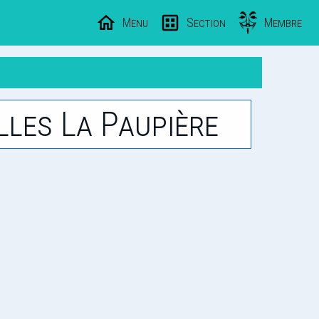
Menu
Section
Membre
lles La Paupière