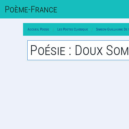
Poème-Fr
Ance
Accueil Poesie
Les Poetes Classique
Simeon-Guillaume De 
Poésie : Doux Som