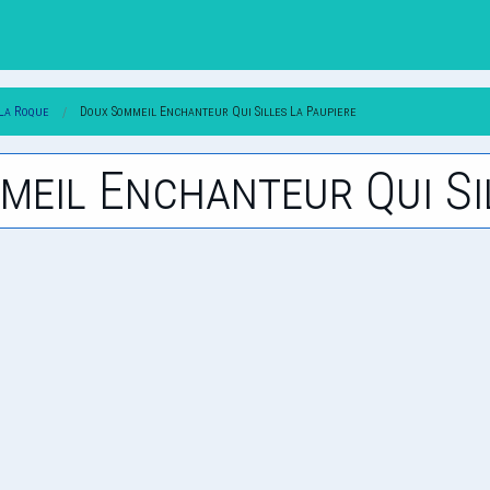
La Roque
Doux Sommeil Enchanteur Qui Silles La Paupiere
meil Enchanteur Qui Si