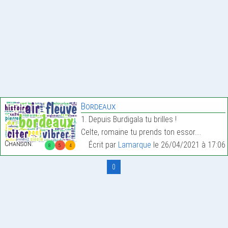
Bordeaux
1. Depuis Burdigala tu brilles !
Celte, romaine tu prends ton essor.…
Chanson:
Écrit par
Lamarque
le 26/04/2021 à 17:06
8
5
4
0