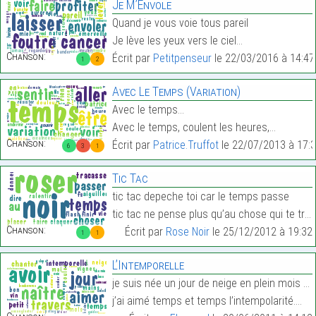
Je M’Envole
Quand je vous voie tous pareil
Je lève les yeux vers le ciel…
Chanson:
Écrit par
Petitpenseur
le 22/03/2016 à 14:47
1
2
Avec Le Temps (Variation)
Avec le temps…
Avec le temps, coulent les heures,…
Chanson:
Écrit par
Patrice.Truffot
le 22/07/2013 à 17:
6
3
1
Tic Tac
tic tac depeche toi car le temps passe
tic tac ne pense plus qu’au chose qui te tracasse…
Chanson:
Écrit par
Rose Noir
le 25/12/2012 à 19:32
1
1
L’Intemporelle
je suis née un jour de neige en plein mois de mai
j’ai aimé temps et temps l’intempolarité.…