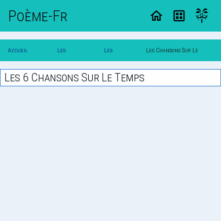
Poème-Fr
Accueil
Les
Les
Les Chansons Sur Le
Poesie
Chansons
Themes
Temps
Les 6 Chansons Sur Le Temps