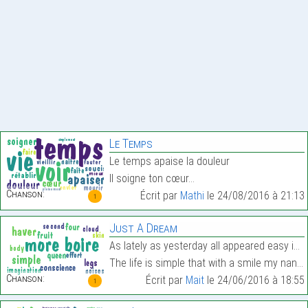
Le Temps
Le temps apaise la douleur
Il soigne ton cœur…
Chanson:
Écrit par
Mathi
le 24/08/2016 à 21:13
1
Just A Dream
As lately as yesterday all appeared easy in my hea
The life is simple that with a smile my nanny told…
Chanson:
Écrit par
Mait
le 24/06/2016 à 18:55
1