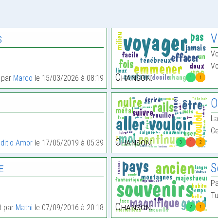
s
V
Vo
Vo
Chanson:
t par
Marco
le 15/03/2026 à 08:19
1
1
O
La
Ce
Chanson:
ditio Amor
le 17/05/2019 à 05:39
3
1
2
e
S
Pa
Tu
Chanson:
it par
Mathi
le 07/09/2016 à 20:18
2
1