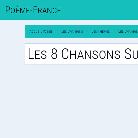
Poème-Fr
Ance
Accueil Poesie
Les Chansons
Les Themes
Les Chanson
Les 8 Chansons Su