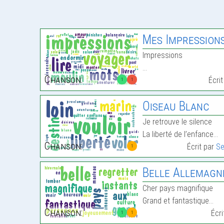
Mes Impression
Impressions
…
Chanson:
Écri
1
1
Oiseau Blanc
Je retrouve le silence
La liberté de l’enfance…
Chanson:
Écrit par
Se
1
Belle Allemagn
Cher pays magnifique
Grand et fantastique…
Chanson:
Écr
1
1