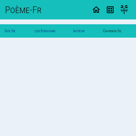
Poème-Fr
Site De
Les Ecrivains
Auteur
Chanson De
Poemes
Poetes
Adibro
Adibro