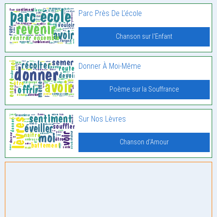
Parc Près De L’école
Chanson sur l'Enfant
Donner À Moi-Même
Poème sur la Souffrance
Sur Nos Lèvres
Chanson d'Amour