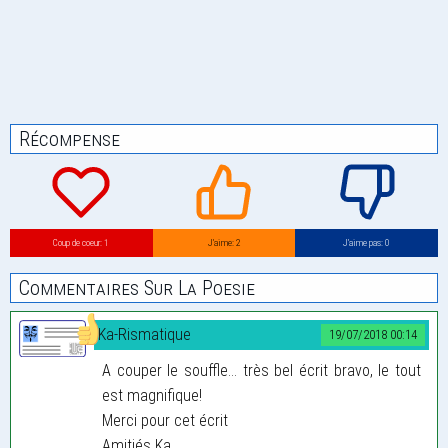
Récompense
Coup de coeur: 1
J’aime: 2
J’aime pas: 0
Commentaires Sur La Poesie
Ka-Rismatique
19/07/2018 00:14
A couper le souffle... très bel écrit bravo, le tout
est magnifique!
Merci pour cet écrit
Amitiés Ka