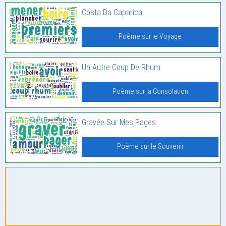
Costa Da Caparica
Poème sur le Voyage
Un Autre Coup De Rhum
Poème sur la Consolation
Gravée Sur Mes Pages
Poème sur le Souvenir