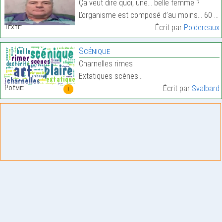
Ça veut dire quoi, une… belle femme ?
L’organisme est composé d’au moins… 60 % d’eau !…
Texte:
Écrit par
Poldereaux
Scénique
Charnelles rimes
Extatiques scènes…
Poème:
Écrit par
Svalbard
1