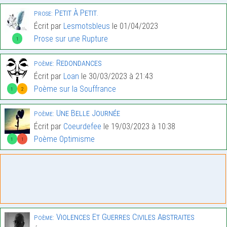
Petit À Petit.
Prose:
Écrit par
Lesmotsbleus
le 01/04/2023
Prose sur une Rupture
1
Redondances
Poème:
Écrit par
Loan
le 30/03/2023 à 21:43
Poème sur la Souffrance
1
2
Une Belle Journée
Poème:
Écrit par
Coeurdefee
le 19/03/2023 à 10:38
Poème Optimisme
1
1
Violences Et Guerres Civiles Abstraites
Poème: