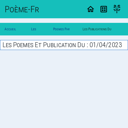
Poème-Fr
Accueil
Les
Poemes Par
Les Publications Du
Poesie
Poesies
Date
01/04/2023
Les Poemes Et Publication Du : 01/04/2023