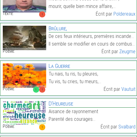
mourir, quelle bien mince affaire,…
Texte:
Écrit par
Poldereaux
1
Brûlure,
De ces feux intérieurs, premières incandescences,
Il semble se modifier en cours de combustion…
Poème:
Écrit par
Zeugme
La Guerre
Tu nais, tu ris, tu pleures,
Tu vis, tu cries, tu meurs,…
Poème:
Écrit par
Vautuit
1
1
D’Heureuse
Aisance de rayonnement
Parenté des courages…
Poème:
Écrit par
Svalbard
1