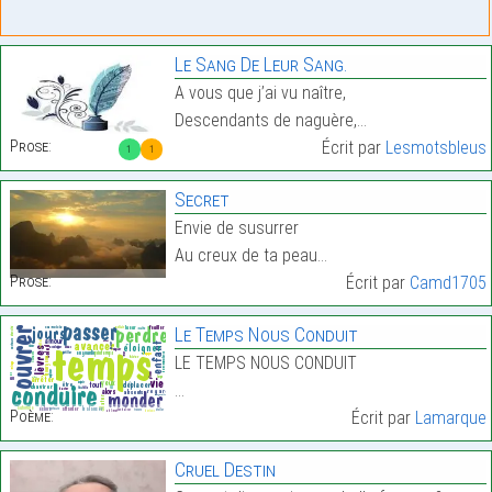
Le Sang De Leur Sang.
A vous que j’ai vu naître,
Descendants de naguère,…
Prose:
Écrit par
Lesmotsbleus
1
1
Secret
Envie de susurrer
Au creux de ta peau…
Prose:
Écrit par
Camd1705
Le Temps Nous Conduit
LE TEMPS NOUS CONDUIT
…
Poème:
Écrit par
Lamarque
Cruel Destin