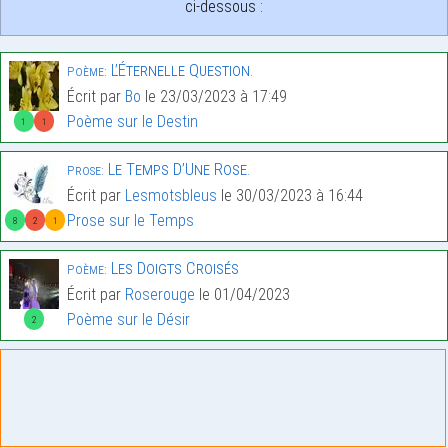
ci-dessous :
L’Éternelle Question.
Poème:
Écrit par
Bo
le 23/03/2023 à 17:49
Poème sur le Destin
1
1
Le Temps D’Une Rose.
Prose:
Écrit par
Lesmotsbleus
le 30/03/2023 à 16:44
Prose sur le Temps
8
2
1
Les Doigts Croisés
Poème:
Écrit par
Roserouge
le 01/04/2023
Poème sur le Désir
2