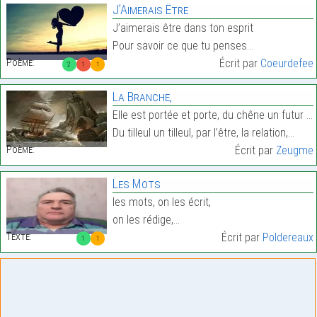
J’Aimerais Être
J’aimerais être dans ton esprit
Pour savoir ce que tu penses…
Poème:
Écrit par
Coeurdefee
2
1
1
La Branche,
Elle est portée et porte, du chêne un futur chêne,
Du tilleul un tilleul, par l’être, la relation,…
Poème:
Écrit par
Zeugme
Les Mots
les mots, on les écrit,
on les rédige,…
Texte:
Écrit par
Poldereaux
1
1