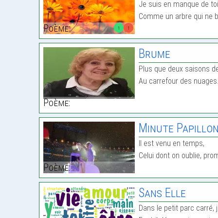
Je suis en manque de to
Comme un arbre qui ne b
Poème:
1
1
Brume
Plus que deux saisons de
Au carrefour des nuage
Poème:
Minute Papillo
Il est venu en temps,
Celui dont on oublie, p
Poème:
Sans Elle
Dans le petit parc carré, j