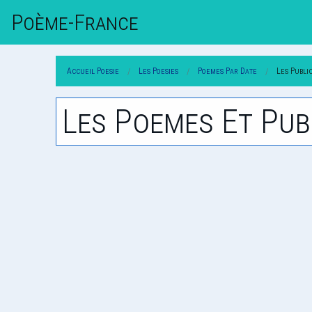
Poème-Fr
Ance
Accueil Poesie
Les Poesies
Poemes Par Date
Les Publi
Les Poemes Et Pub