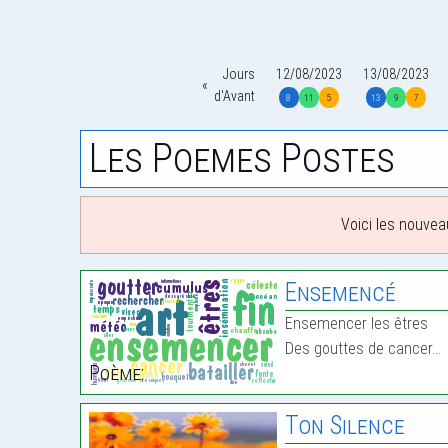
Jours
12/08/2023
13/08/2023
d'Avant
8
11
5
13
9
7
Les Poemes Postes
Voici les nouvea
Ensemencé
Ensemencer les êtres
Des gouttes de cancer…
Poème:
Ton Silence