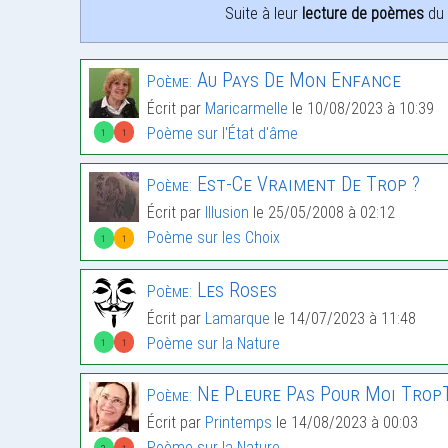
Suite à leur
lecture de poèmes
du 
Au Pays De Mon Enfance
Poème:
Écrit par
Maricarmelle
le 10/08/2023 à 10:39
Poème sur l'État d'âme
1
1
Est-Ce Vraiment De Trop ?
Poème:
Écrit par
Illusion
le 25/05/2008 à 02:12
Poème sur les Choix
1
1
Les Roses
Poème:
Écrit par
Lamarque
le 14/07/2023 à 11:48
Poème sur la Nature
1
1
Ne Pleure Pas Pour Moi Trop
Poème:
Écrit par
Printemps
le 14/08/2023 à 00:03
Poème sur la Nature