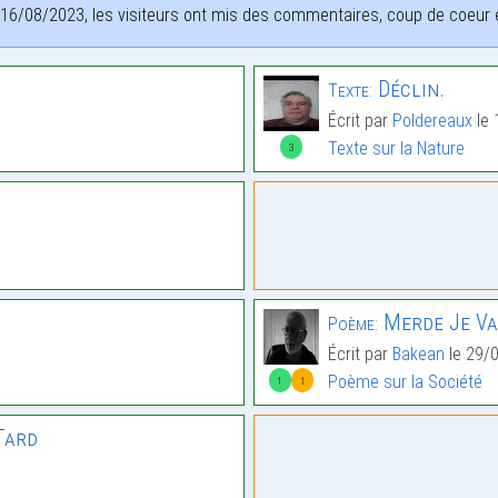
16/08/2023, les visiteurs ont mis des commentaires, coup de coeur et
Déclin.
Texte:
Écrit par
Poldereaux
le 
Texte sur la Nature
3
Merde Je Vai
Poème:
Écrit par
Bakean
le 29/
Poème sur la Société
1
1
Tard