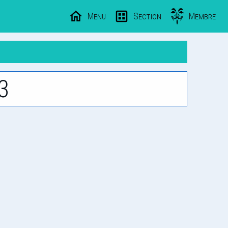
Menu
Section
Membre
3