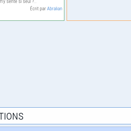
m’y sente si seul ?…
Écrit par
Abralian
tions