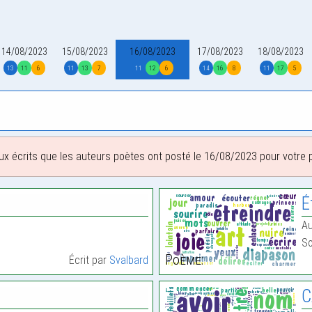
14/08/2023
15/08/2023
16/08/2023
17/08/2023
18/08/2023
13
11
6
11
13
7
11
12
6
14
16
8
11
17
5
ux écrits que les auteurs poètes ont posté le 16/08/2023 pour votre pl
É
Au
So
Poème:
Écrit par
Svalbard
C