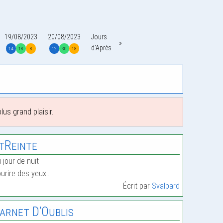
19/08/2023
20/08/2023
Jours
d'Après
14
18
8
12
30
18
us grand plaisir.
tReinte
 jour de nuit
urire des yeux…
Écrit par
Svalbard
arnet D’Oublis