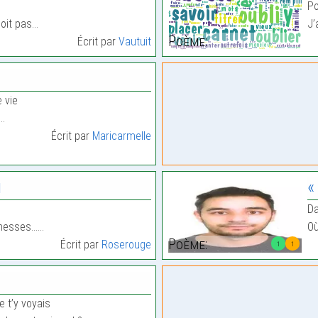
i
Po
oit pas…
J’
Poème:
Écrit par
Vautuit
 vie
s…
Écrit par
Maricarmelle
n
«
Da
romesses……
Où
Poème:
Écrit par
Roserouge
1
1
e t’y voyais