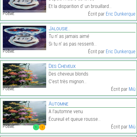
Et la disparition d’ un brouillard…
Poème:
Écrit par
Eric Dunkerque
Jalousie…
Tu n’ as jamais aimé
Si tu n’ as pas ressenti…
Poème:
Écrit par
Eric Dunkerque
Des Cheveux
Des cheveux blonds
C’est très mignon…
Poème:
Écrit par
Miù
Automne
A l’automne venu
Écureuil et queue rousse…
Poème:
Écrit par
Miù
1
1