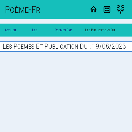
Poème-Fr
Accueil
Les
Poemes Par
Les Publications Du
Poesie
Poesies
Date
19/08/2023
Les Poemes Et Publication Du : 19/08/2023