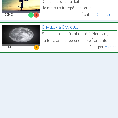
Des erreurs j’en ai fait,
Je me suis trompée de route.…
Poème:
Écrit par
Coeurdefee
1
1
Chaleur & Canicule.
Sous le soleil brûlant de l’été étouffant,
La terre asséchée crie sa soif ardente.…
Prose:
Écrit par
Maniho
1