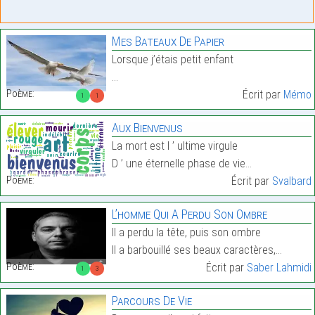
Mes Bateaux De Papier
Lorsque j’étais petit enfant
…
Poème:
Écrit par
Mémo
1
1
Aux Bienvenus
La mort est l ’ ultime virgule
D ’ une éternelle phase de vie…
Poème:
Écrit par
Svalbard
L’homme Qui A Perdu Son Ombre
Il a perdu la tête, puis son ombre
Il a barbouillé ses beaux caractères,…
Poème:
Écrit par
Saber Lahmidi
1
3
Parcours De Vie