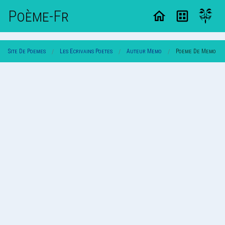
Poème-Fr
Site De Poemes
Les Ecrivains Poetes
Auteur Memo
Poeme De Memo