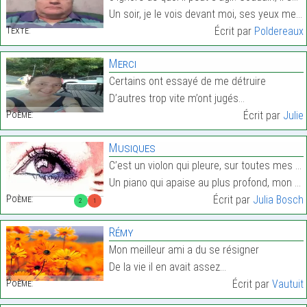
Un soir, je le vois devant moi, ses yeux me fixant…
Texte:
Écrit par
Poldereaux
Merci
Certains ont essayé de me détruire
D’autres trop vite m’ont jugés…
Poème:
Écrit par
Julie
Musiques
C’est un violon qui pleure, sur toutes mes douleur
Un piano qui apaise au plus profond, mon coeur…
Poème:
Écrit par
Julia Bosch
2
1
Rémy
Mon meilleur ami a du se résigner
De la vie il en avait assez…
Poème:
Écrit par
Vautuit