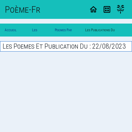
Poème-Fr
Accueil
Les
Poemes Par
Les Publications Du
Poesie
Poesies
Date
22/08/2023
Les Poemes Et Publication Du : 22/08/2023