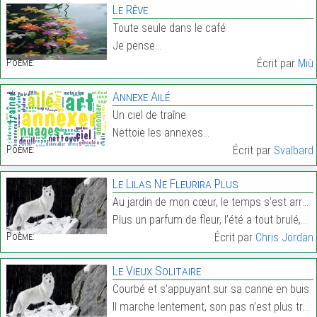
Le Rêve
Toute seule dans le café
Je pense…
Poème:
Écrit par
Miù
Annexe Ailé
Un ciel de traîne
Nettoie les annexes…
Poème:
Écrit par
Svalbard
Le Lilas Ne Fleurira Plus
Au jardin de mon cœur, le temps s’est arrêté
Plus un parfum de fleur, l’été a tout brulé,…
Poème:
Écrit par
Chris Jordan
Le Vieux Solitaire
Courbé et s’appuyant sur sa canne en buis
Il marche lentement, son pas n’est plus très sûr.…