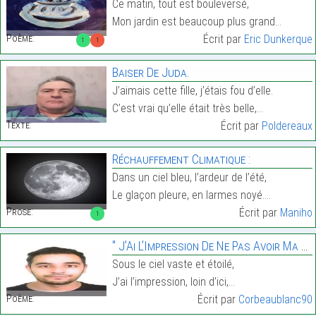
Ce matin, tout est bouleversé,
Mon jardin est beaucoup plus grand…
Poème:
Écrit par
Eric Dunkerque
1
1
Baiser De Juda.
J’aimais cette fille, j’étais fou d’elle.
C’est vrai qu’elle était très belle,…
Texte:
Écrit par
Poldereaux
Réchauffement Climatique :
Dans un ciel bleu, l’ardeur de l’été,
Le glaçon pleure, en larmes noyé.…
Prose:
Écrit par
Maniho
1
" J’Ai L’Impression De Ne Pas Avoir Ma Place Parmi
Sous le ciel vaste et étoilé,
J’ai l’impression, loin d’ici,…
Poème:
Écrit par
Corbeaublanc90