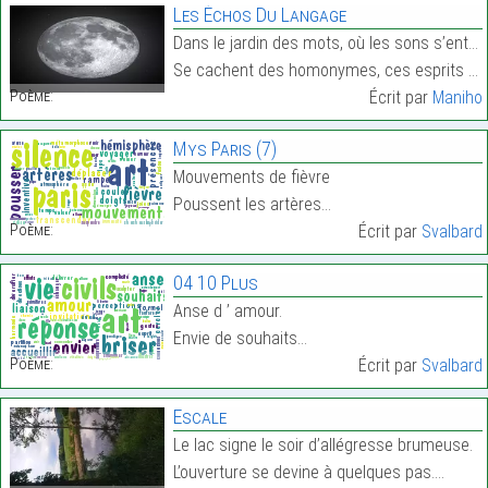
Les Échos Du Langage
Dans le jardin des mots, où les sons s’entrelacent
Se cachent des homonymes, ces esprits qui embrasse…
Poème:
Écrit par
Maniho
Mys Paris (7)
Mouvements de fièvre
Poussent les artères…
Poème:
Écrit par
Svalbard
04 10 Plus
Anse d ’ amour.
Envie de souhaits…
Poème:
Écrit par
Svalbard
Escale
Le lac signe le soir d’allégresse brumeuse.
L’ouverture se devine à quelques pas.…