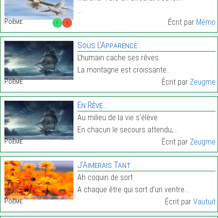
…
Poème:
Écrit par
Mémo
1
1
Sous L’Apparence
L’humain cache ses rêves
La montagne est croissante…
Poème:
Écrit par
Zeugme
En Rêve…
Au milieu de la vie s’élève
En chacun le secours attendu,…
Poème:
Écrit par
Zeugme
J’Aimerais Tant
Ah coquin de sort
A chaque être qui sort d’un ventre…
Poème:
Écrit par
Vautuit