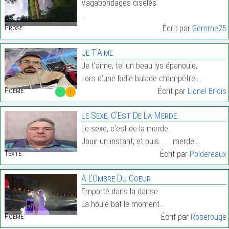
Vagabondages ciselés
…
Prose:
Écrit par
Gemme25
Je T’Aime
Je t’aime, tel un beau lys épanouie,
Lors d’une belle balade champêtre,…
Poème:
Écrit par
Lionel Briois
1
1
Le Sexe, C’Est De La Merde.
Le sexe, c’est de la merde.
Jouir un instant, et puis… . . merde.…
Texte:
Écrit par
Poldereaux
À L’Ombre Du Coeur
Emporté dans la danse
La houle bat le moment…
Poème:
Écrit par
Roserouge