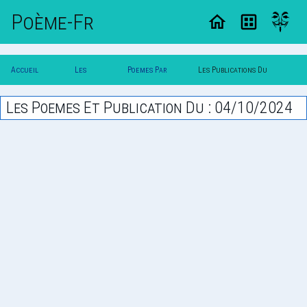
Poème-Fr
Accueil
Les
Poemes Par
Les Publications Du
Poesie
Poesies
Date
04/10/2024
Les Poemes Et Publication Du : 04/10/2024