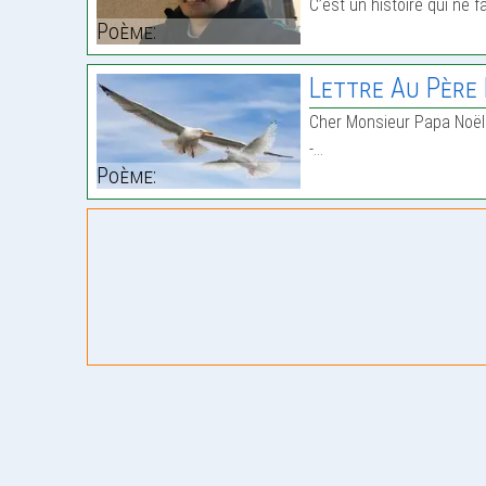
C’est un histoire qui ne f
Poème:
Lettre Au Père
Cher Monsieur Papa Noël
-…
Poème: