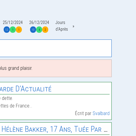
25/12/2024
26/12/2024
Jours
d'Après
12
1
1
10
4
2
us grand plaisir.
arde D’Actualité
 dette.
ttes de France…
Écrit par
Svalbard
 Hélène Bakker, 17 Ans, Tuée Par Un Chauffard