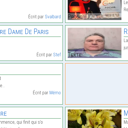
Le
Re
Prose:
Écrit par
Svalbard
e Dame De Paris
R
La
ju
Texte:
Écrit par
Stef
d
ée…
Écrit par
Mémo
ire
M
mence, qui finit qui s’o
Ma