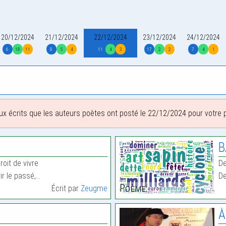
20/12/2024
21/12/2024
22/12/2024
23/12/2024
24/12/2024
6
18
11
8
5
4
11
4
3
17
2
2
7
4
1
ux écrits que les auteurs poètes ont posté le 22/12/2024 pour votre pl
B
oit de vivre
De
ir le passé,…
De
Poème:
Écrit par
Zeugme
À