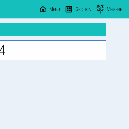
Menu
Section
Membre
4