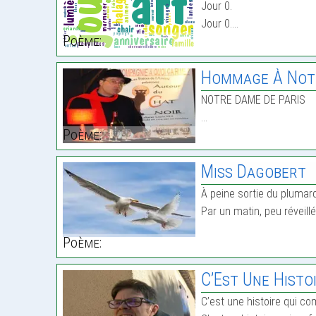
Jour 0.
Jour 0.…
Poème:
Hommage À Notr
NOTRE DAME DE PARIS
…
Poème:
Miss Dagobert
À peine sortie du plumar
Par un matin, peu réveill
Poème:
C’Est Une Histo
C’est une histoire qui com