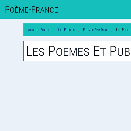
Poème-Fr
Ance
Accueil Poesie
Les Poesies
Poemes Par Date
Les Publi
Les Poemes Et Pub