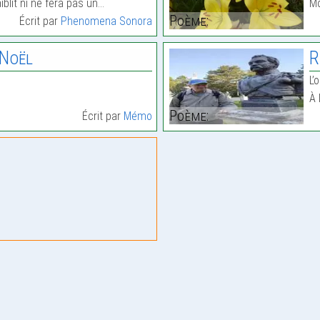
aiblit ni ne fera pas un…
Mo
Poème:
Écrit par
Phenomena Sonora
 Noël
R
L’
À 
Poème:
Écrit par
Mémo