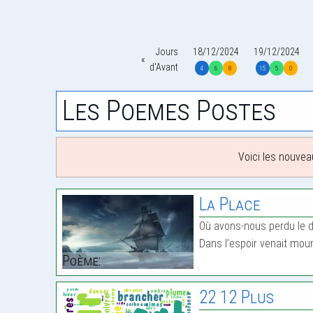
Jours
18/12/2024
19/12/2024
d'Avant
4
6
8
15
5
0
Les Poemes Postes
Voici les nouvea
La Place
Où avons-nous perdu le dr
Dans l’espoir venait mour
Poème:
22 12 Plus