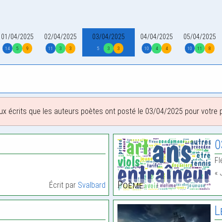
01/04/2025
02/04/2025
03/04/2025
04/04/2025
05/04/2025
14
5
9
11
3
3
5
3
3
10
4
4
10
11
8
ux écrits que les auteurs poètes ont posté le 03/04/2025 pour votre pl
0
Fl
« 
Poème:
Écrit par
Svalbard
L