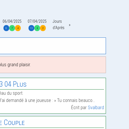
06/04/2025
07/04/2025
Jours
d'Après
8
7
4
13
4
2
us grand plaisir.
3 04 Plus
éau du sport.
J’ai demandé à une joueuse : » Tu connais beauco…
Écrit par
Svalbard
e Couple