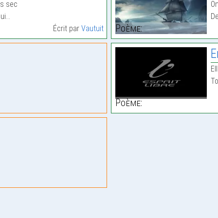
is sec
On
lui…
De
Poème:
Écrit par
Vautuit
E
El
To
Poème: