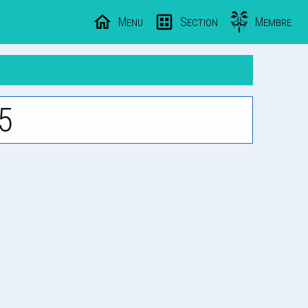
Menu
Section
Membre
5