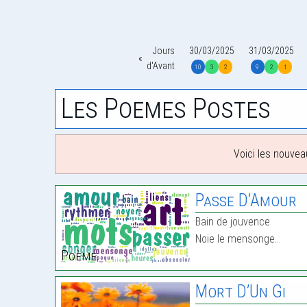
Jours
30/03/2025
31/03/2025
d'Avant
10
3
2
9
2
1
Les Poemes Postes
Voici les nouvea
Passe D’Amour
Bain de jouvence
Noie le mensonge…
Poème:
Mort D’Un Gi