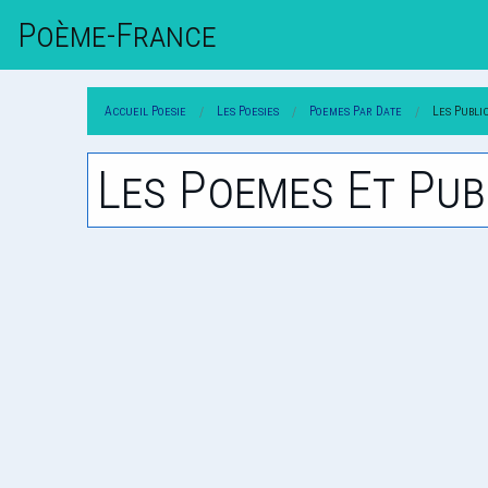
Poème-Fr
Ance
Accueil Poesie
Les Poesies
Poemes Par Date
Les Publi
Les Poemes Et Pub