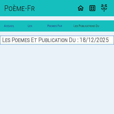
Poème-Fr
Accueil
Les
Poemes Par
Les Publications Du
Poesie
Poesies
Date
18/12/2025
Les Poemes Et Publication Du : 18/12/2025