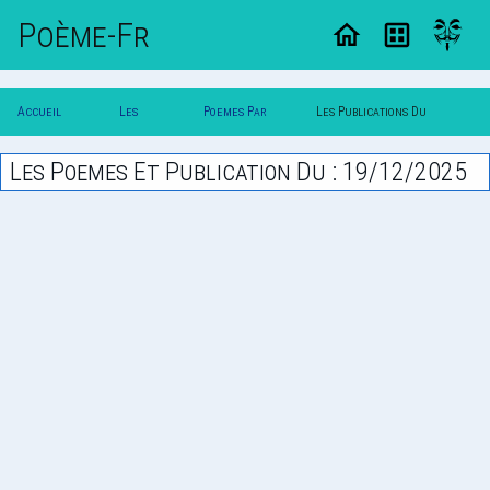
Poème-Fr
Accueil
Les
Poemes Par
Les Publications Du
Poesie
Poesies
Date
19/12/2025
Les Poemes Et Publication Du : 19/12/2025