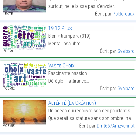
surtout, ne le laisse pas s’envoler.…
Texte:
Écrit par
Poldereaux
19 12 Plus
Bien « trumpé ». (319)
Mental insalubre…
Poème:
Écrit par
Svalbard
Vaste Choix
Fascinante passion
Dérégle l ’ attirance…
Poème:
Écrit par
Svalbard
Altérité (La Création)
Un océan qui recouvre son oeil pourtant sec
Que serait sa stature sans son ombre irradiante ?…
Poème:
Écrit par
Dmt667Amzvchrist