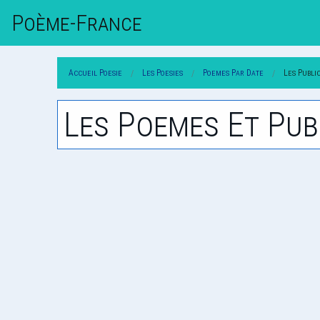
Poème-Fr
Ance
Accueil Poesie
Les Poesies
Poemes Par Date
Les Publi
Les Poemes Et Pub