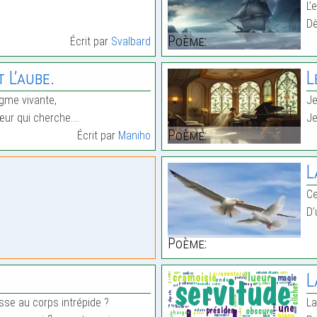
L’
Dè
Poème:
Écrit par
Svalbard
 L’aube.
L
igme vivante,
Je
cœur qui cherche.…
Je
Poème:
Écrit par
Maniho
L
Ce
D’
Poème:
s
L
esse au corps intrépide ?
La