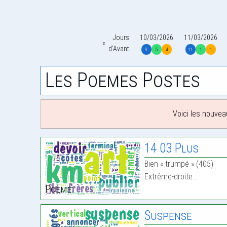
Jours
10/03/2026
11/03/2026
d'Avant
9
5
4
11
1
1
Les Poemes Postes
Voici les nouvea
14 03 Plus
Bien « trumpé » (405)
Extrême-droite…
Poème:
Suspense