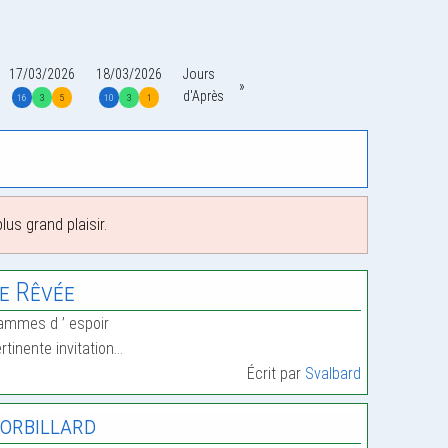
17/03/2026
18/03/2026
Jours
d'Après
16
3
5
10
3
1
us grand plaisir.
e Rêvée
ammes d ’ espoir
rtinente invitation…
Écrit par
Svalbard
orbillard