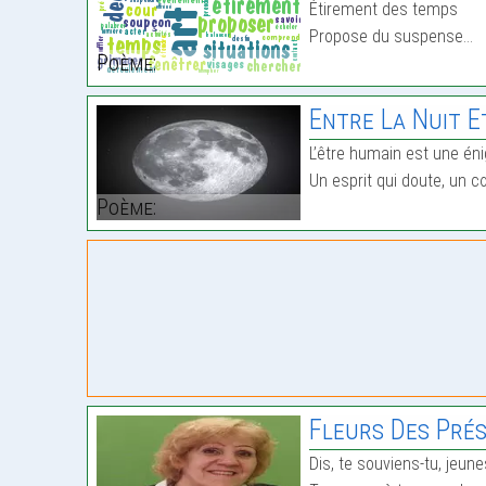
Étirement des temps
Propose du suspense…
Poème:
Entre La Nuit Et
L’être humain est une én
Un esprit qui doute, un 
Poème:
Fleurs Des Pré
Dis, te souviens-tu, jeun