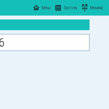
Menu
Section
Membre
6