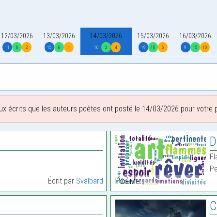
12/03/2026
13/03/2026
14/03/2026
15/03/2026
16/03/2026
11
6
2
15
6
1
10
2
4
19
10
6
9
15
10
ux écrits que les auteurs poètes ont posté le 14/03/2026 pour votre pl
D
Fl
Pe
Poème:
Écrit par
Svalbard
C