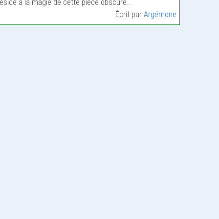
éside à la magie de cette pièce obscure…
Écrit par
Argémone