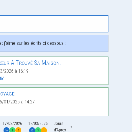
 j'aime sur les écrits ci-dessous :
œur A Trouvé Sa Maison.
3/2026 à 16:19
tié
Voyage
5/01/2025 à 14:27
17/03/2026
18/03/2026
Jours
d'Après
16
3
5
10
3
1