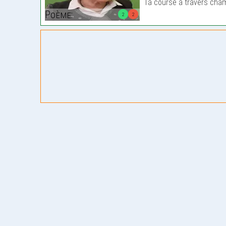
Ta course à travers cham
Poème:
2
2