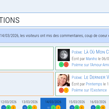
tions
14/03/2026, les visiteurs ont mis des commentaires, coup de coeur et
Là Où Mon C
Poème:
Écrit par
Maniho
le 06/0
Poème sur l'Amour-Ami
1
1
Le Dernier 
Poème:
Écrit par
Printemps
le 1
Poème sur l'Existence
1
1
12/03/2026
13/03/2026
14/03/2026
15/03/2026
16/03/2026
11
6
2
15
6
1
10
2
4
19
10
6
9
15
10