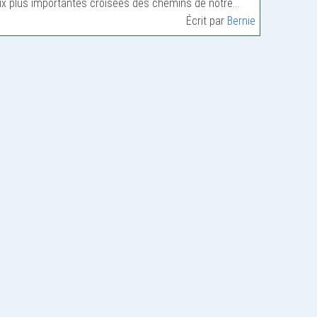
x plus importantes croisées des chemins de notre…
Écrit par
Bernie