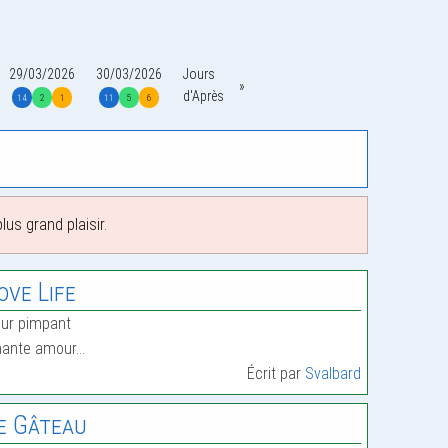
29/03/2026
30/03/2026
Jours
d'Après
14
2
1
11
5
6
us grand plaisir.
ove Life
ur pimpant
hante amour…
Écrit par
Svalbard
e Gâteau