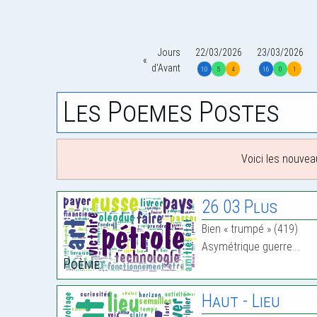
Jours
22/03/2026
23/03/2026
d'Avant
10
5
4
16
0
1
Les Poemes Postes
Voici les nouvea
26 03 Plus
Bien « trumpé » (419)
Asymétrique guerre.…
Poème:
Haut - Lieu