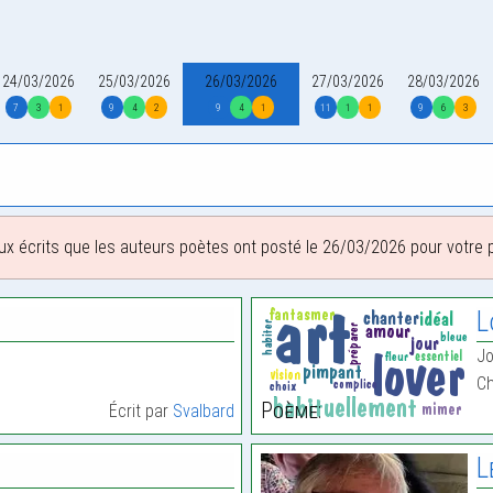
24/03/2026
25/03/2026
26/03/2026
27/03/2026
28/03/2026
7
3
1
9
4
2
9
4
1
11
1
1
9
6
3
ux écrits que les auteurs poètes ont posté le 26/03/2026 pour votre pl
L
Jo
C
Poème:
Écrit par
Svalbard
L