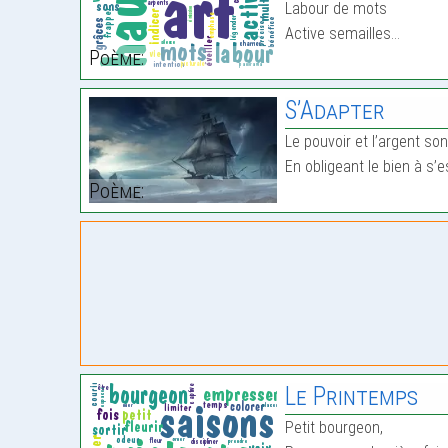
Labour de mots
Active semailles…
Poème:
S’Adapter
Le pouvoir et l’argent so
En obligeant le bien à s’
Poème:
Le Printemps
Petit bourgeon,