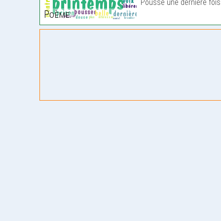
Pousse une dernière foi
Poème: