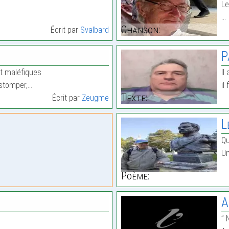
Le
…
Chanson:
Écrit par
Svalbard
P
nt maléfiques
Il
estomper,…
il
Texte:
Écrit par
Zeugme
L
Qu
Un
Poème:
A
’’