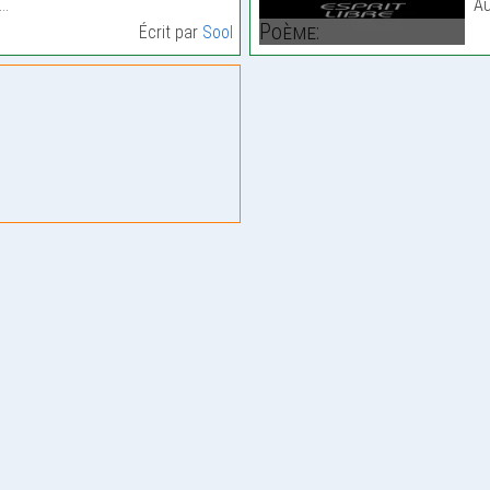
s…
Au
Poème:
Écrit par
Sool