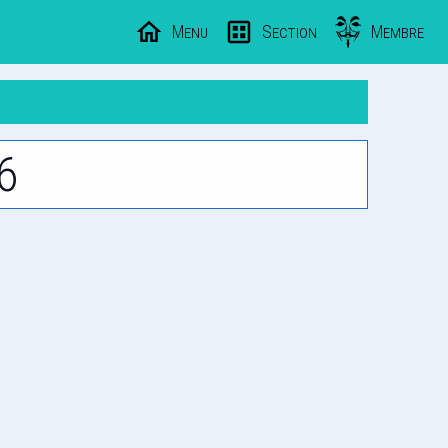
Menu
Section
Membre
6