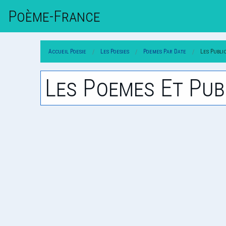
Poème-Fr
Ance
Accueil Poesie
Les Poesies
Poemes Par Date
Les Publi
Les Poemes Et Pub