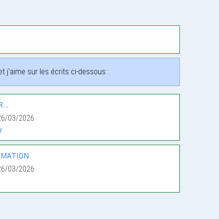
 j'aime sur les écrits ci-dessous :
r…
26/03/2026
r
rmation
26/03/2026
e